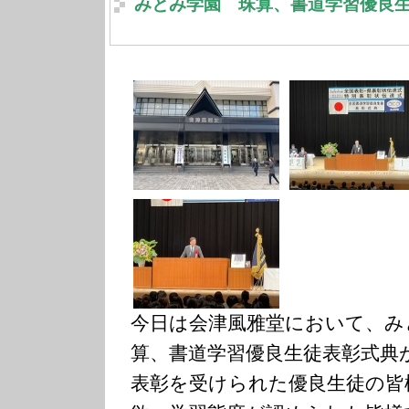
みとみ学園 珠算、書道学習優良
今日は会津風雅堂において、み
算、書道学習優良生徒表彰式典
表彰を受けられた優良生徒の皆