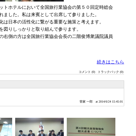
ットホテルにおいて全国旅行業協会の第５０回定時総会
れました。私は来賓として出席して参りました。
化は日本の活性化に繋がる重要な施策と考えます。
を図りしっかりと取り組んで参ります。
の右側の方は全国旅行業協会会長の二階俊博衆議院議員
続きはこちら
コメント (0)
トラックバック (0)
菅家 一郎
at 2014/6/24 15:45:01