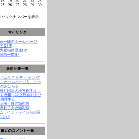
18
19
20
21
22
23
25
26
27
28
29
30
] バックナンバーを表示
マイリンク
菅家一郎のホームページ
自民党HP
自民党福島県連HP
会津若松市HP
最新記事一覧
「サムライ シティ イン 信
屋」ホームページリニュー
ルのお知らせ
一般社団法人地方創生まち
くり機構・設立総会および
一回理事会
長岡藩士殉節顕彰祭
中野竹子女史顕彰祭
サムライシティイン信夫屋
のぶや)
最近のコメント一覧