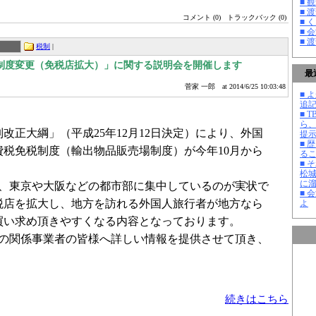
■ 
■ 
コメント (0)
トラックバック (0)
■ 
■ 
■ 
税制
|
制度変更（免税店拡大）」に関する説明会を開催します
最
菅家 一郎
at 2014/6/25 10:03:48
■ よ
追記
■ 
ら
制改正大綱」（平成
年
月
日決定）により、外国
25
12
12
提
■ 
費税免税制度（輸出物品販売場制度）が今年
月から
10
る
■ 
松
、東京や大阪などの都市部に集中しているのが実状で
に
■ 
税店を拡大し、地方を訪れる外国人旅行者が地方なら
よ
買い求め頂きやすくなる内容となっております。
の関係事業者の皆様へ詳しい情報を提供させて頂き、
続きはこちら