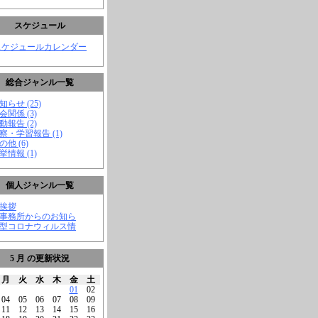
スケジュール
スケジュールカレンダー
総合ジャンル一覧
知らせ (25)
会関係 (3)
動報告 (2)
視察・学習報告 (1)
の他 (6)
挙情報 (1)
個人ジャンル一覧
ご挨拶
★事務所からのお知ら
新型コロナウィルス情
5 月 の更新状況
月
火
水
木
金
土
01
02
04
05
06
07
08
09
11
12
13
14
15
16