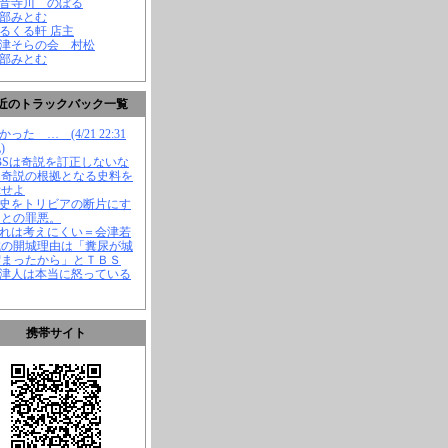
観音寺川 のぼる
渡部みとむ
くるくる軒 店主
会津そらの会 村松
渡部みとむ
近のトラックバック一覧
かった … (4/21 22:31
)
TBSは奇説を訂正しないな
、奇説の根拠となる史料を
示せよ
歴史をトリビアの断片にす
ことの罪悪。
それは考えにくい＝会津若
城の開城理由は「糞尿が城
溜まったから」とＴＢＳ
会津人は本当に怒っている
携帯サイト