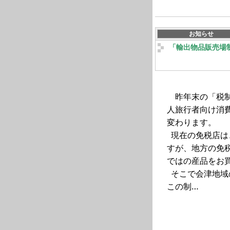
お知らせ
「輸出物品販売場
昨年末の「税
人旅行者向け消
変わります。
現在の免税店は
すが、地方の免
ではの産品をお
そこで会津地域
この制…