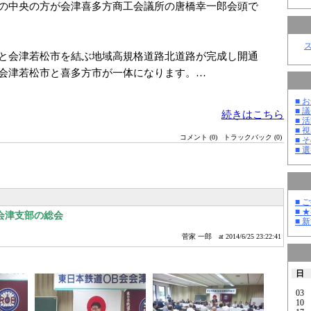
の中央の方が会津喜多方商工会議所の唐橋幸一郎会頭で
と会津若松市を結ぶ地域高規格道路北道路が完成し開通
会津若松市と喜多方市が一体になります。…
■ お
■ 議
続きはこちら
■ 活
■ 
コメント (0)
トラックバック (0)
■ そ
■ 選
■ 
■ 
会津支部の総会
■ 
菅家 一郎
at 2014/6/25 23:22:41
日
03
10