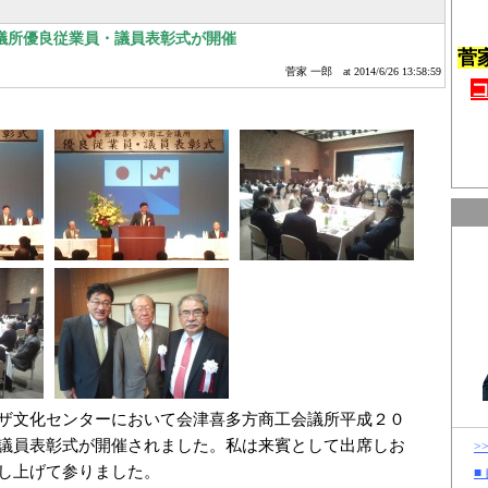
議所優良従業員・議員表彰式が開催
菅
菅家 一郎
at 2014/6/26 13:58:59
ザ文化センターにおいて会津喜多方商工会議所平成２０
議員表彰式が開催されました。私は来賓として出席しお
>
し上げて参りました。
■