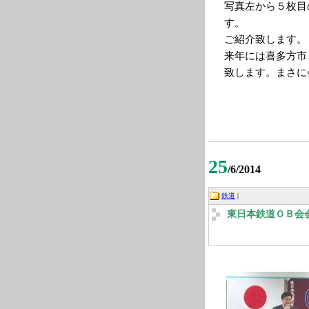
写真左から５枚目
す。
ご紹介致します。
来年には喜多方市
致します。まさに
25
/6/2014
鉄道
|
東日本鉄道ＯＢ会