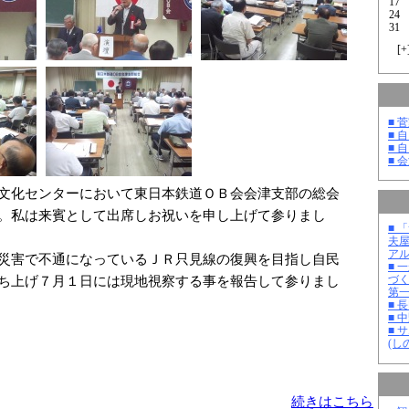
17
24
31
[
+
■ 
■ 
■ 
■ 
文化センターにおいて東日本鉄道ＯＢ会会津支部の総会
。私は来賓として出席しお祝いを申し上げて参りまし
■ 
夫
ア
災害で不通になっているＪＲ只見線の復興を目指し自民
■ 
ち上げ７月１日には現地視察する事を報告して参りまし
づ
第
■ 
■ 
■ 
(し
続きはこちら