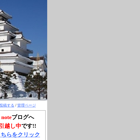
投稿する
/
管理ページ
note
ブログへ
引越し中
です!!
こちらをクリック