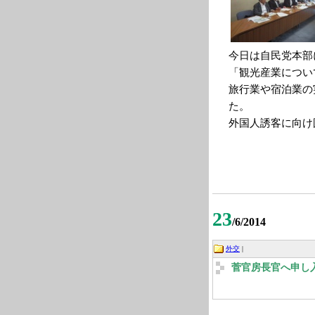
今日は自民党本部
「観光産業につい
旅行業や宿泊業の
た。
外国人誘客に向け
23
/6/2014
外交
|
菅官房長官へ申し