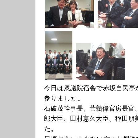
今日は衆議院宿舎で赤坂自民亭
参りました。
石破茂幹事長、菅義偉官房長官
郎大臣、田村憲久大臣、稲田朋
た。