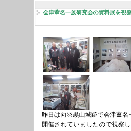
会津葦名一族研究会の資料展を視
昨日は向羽黒山城跡で会津葦名
開催されていましたので視察し