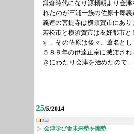
鎌倉時代になり源頼朝より会津
れたのが三浦一族の佐原十郎義
義連の菩提寺は横須賀市にあり
若松市と横須賀市は友好都市と
す。その佐原は後々、葦名とし
５８９年の伊達正宗に滅ぼされ
きにわたり会津を治めたので…
25
/5/2014
環境
|
会津学び舎未来塾を開塾