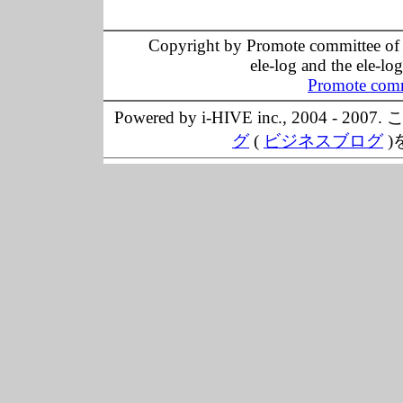
Copyright by Promote committee of O
ele-log and the ele-lo
Promote comm
Powered by i-HIVE inc., 20
グ
(
ビジネスブログ
)