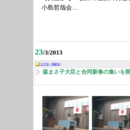
小島哲哉会…
23
/3/2013
少子化
|
高齢化
|
森まさ子大臣と合同新春の集いを