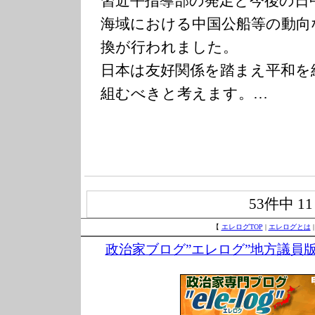
習近平指導部の発足と今後の日
海域における中国公船等の動向
換が行われました。
日本は友好関係を踏まえ平和を
組むべきと考えます。…
53件中
1
【
エレログTOP
|
エレログとは
政治家ブログ”エレログ”地方議員