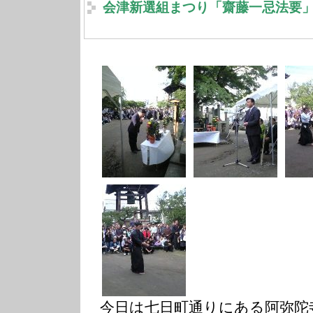
会津新選組まつり「齋藤一忌法要
今日は七日町通りにある阿弥陀