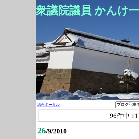
衆議院議員 かんけ
総合ポータル
96件中
1
26
/9/2010