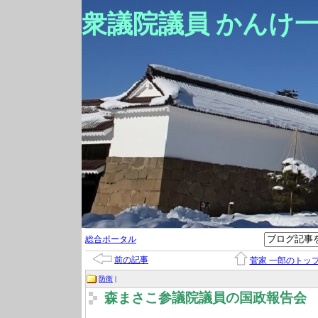
衆議院議員 かんけ
総合ポータル
前の記事
菅家 一郎のトッ
防衛
|
森まさこ参議院議員の国政報告会