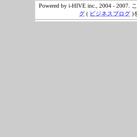
Powered by i-HIVE inc., 20
グ
(
ビジネスブログ
)