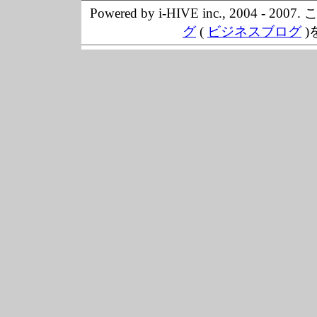
Powered by i-HIVE inc., 20
グ
(
ビジネスブログ
)