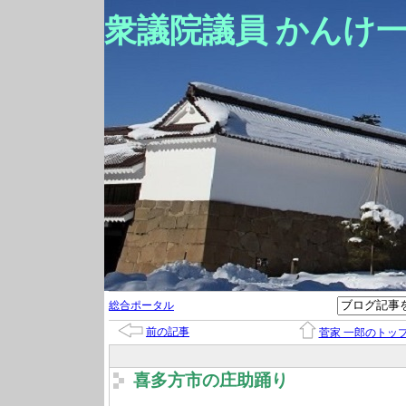
衆議院議員 かんけ
総合ポータル
前の記事
菅家 一郎のトッ
喜多方市の庄助踊り