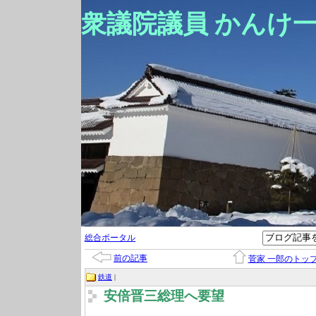
衆議院議員 かんけ
総合ポータル
前の記事
菅家 一郎のトッ
鉄道
|
安倍晋三総理へ要望