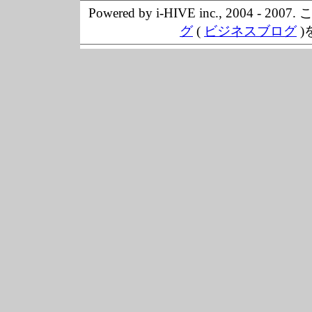
Powered by i-HIVE inc., 20
グ
(
ビジネスブログ
)