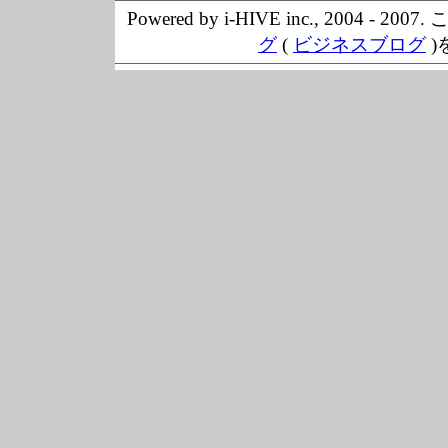
Powered by i-HIVE inc., 20
グ
(
ビジネスブログ
)