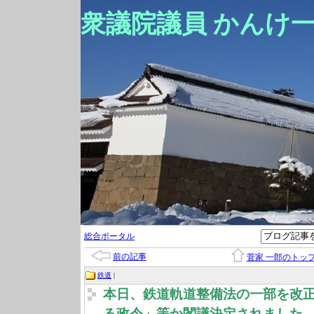
衆議院議員 かんけ
総合ポータル
前の記事
菅家 一郎のトッ
鉄道
|
本日、鉄道軌道整備法の一部を改
る政令」等か閣議決定されました