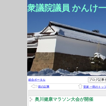
衆議院議員 かんけ
総合ポータル
前の記事
菅家 一郎のトッ
奥川健康マラソン大会が開催