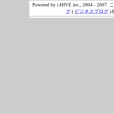
Powered by i-HIVE inc., 20
グ
(
ビジネスブログ
)