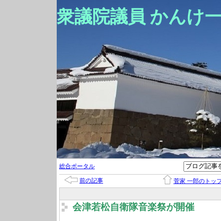
衆議院議員 かんけ
総合ポータル
前の記事
菅家 一郎のトッ
会津若松自衛隊音楽祭が開催