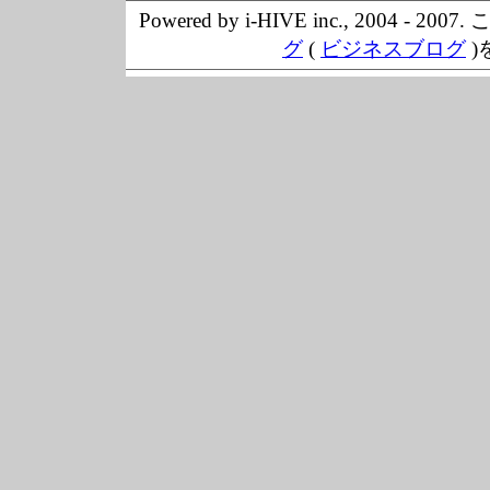
Powered by i-HIVE inc., 20
グ
(
ビジネスブログ
)