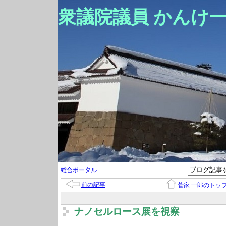
衆議院議員 かんけ
総合ポータル
前の記事
菅家 一郎のトッ
ナノセルロース展を視察