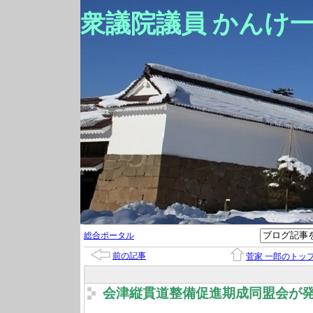
衆議院議員 かんけ
総合ポータル
前の記事
菅家 一郎のトッ
会津縦貫道整備促進期成同盟会が