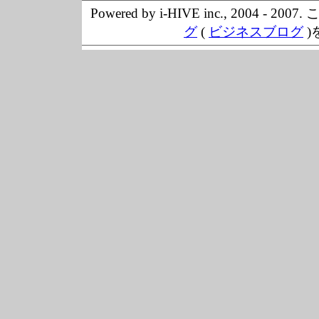
Powered by i-HIVE inc., 20
グ
(
ビジネスブログ
)