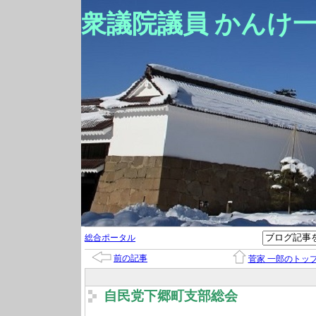
衆議院議員 かんけ
総合ポータル
前の記事
菅家 一郎のトッ
自民党下郷町支部総会