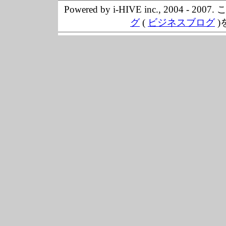
Powered by i-HIVE inc., 20
グ
(
ビジネスブログ
)