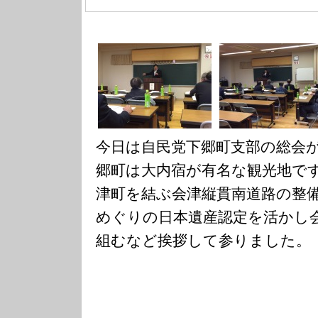
今日は自民党下郷町支部の総会
郷町は大内宿が有名な観光地で
津町を結ぶ会津縦貫南道路の整
めぐりの日本遺産認定を活かし
組むなど挨拶して参りました。