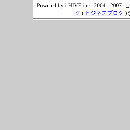
Powered by i-HIVE inc., 20
グ
(
ビジネスブログ
)