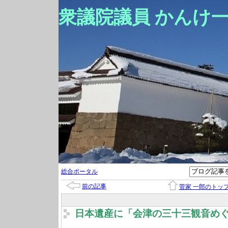
衆議院議員 かんけ
総合ポータル
前の記事
菅家 一郎のトッ
日本遺産に「会津の三十三観音め