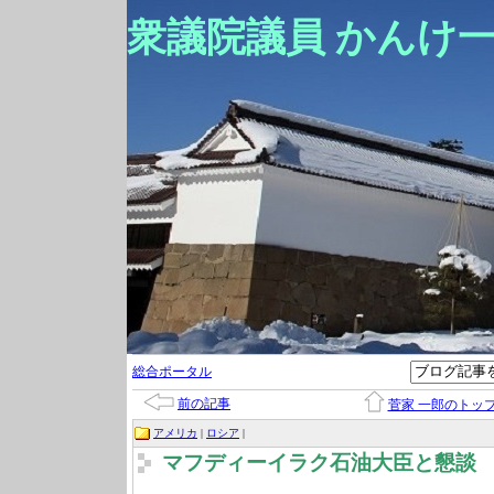
衆議院議員 かんけ
総合ポータル
前の記事
菅家 一郎のトッ
アメリカ
|
ロシア
|
マフディーイラク石油大臣と懇談