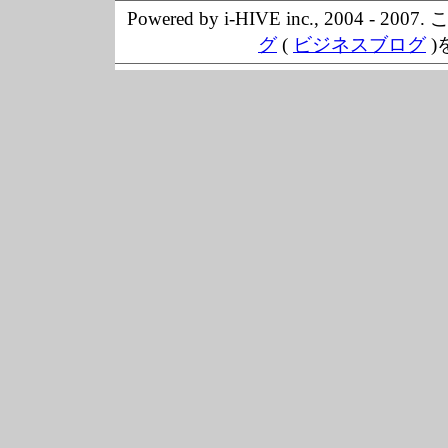
Powered by i-HIVE inc., 20
グ
(
ビジネスブログ
)