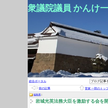
衆議院議員 かんけ
総合ポータル
前の記事
菅家 一郎のトッ
福島県
|
岩城光英法務大臣を激励する会を