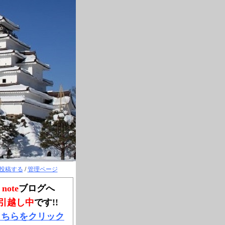
投稿する
/
管理ページ
note
ブログへ
引越し中
です!!
こちらをクリック