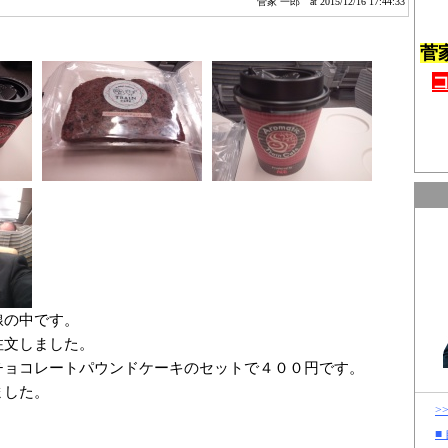
菅家 一郎
at 2015/12/16 17:44:33
菅
線の中です。
注文しました。
チョコレートパウンドケーキのセットで４００円です。
ました。
>
■