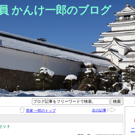
員 かんけ一郎のブログ
次の記事
菅家 一郎のトップ
セット