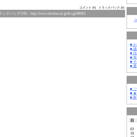
コメント (0)
トラックバック (0)
ラックバックURL :
http://www.election.ne.jp/tb.cgi/98693
■ お
■ 議
■ 活
■ 
■ そ
■ 選
■ 
■ 
■ 
日
03
10