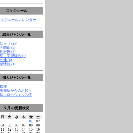
スケジュール
スケジュールカレンダー
総合ジャンル一覧
知らせ (25)
会関係 (3)
動報告 (2)
視察・学習報告 (1)
の他 (6)
挙情報 (1)
個人ジャンル一覧
ご挨拶
★事務所からのお知ら
新型コロナウィルス情
5 月 の更新状況
月
火
水
木
金
土
01
02
04
05
06
07
08
09
11
12
13
14
15
16