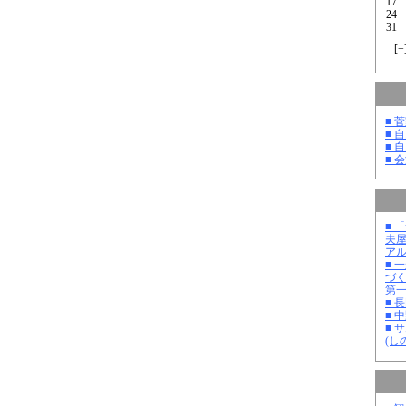
17
24
31
[
+
■ 
■ 
■ 
■ 
■ 
夫
ア
■ 
づ
第
■ 
■ 
■ 
(し