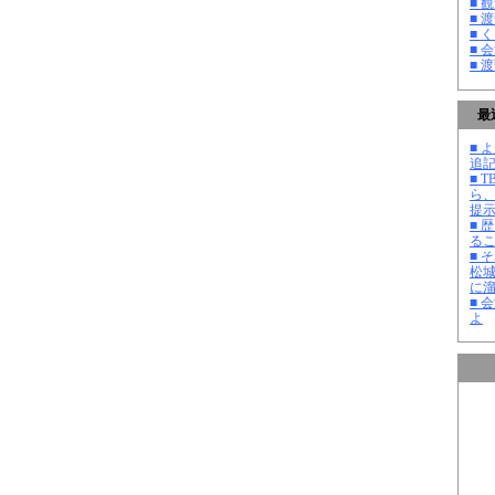
■ 
■ 
■ 
■ 
■ 
最
■ よ
追記
■ 
ら
提
■ 
る
■ 
松
に
■ 
よ