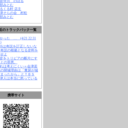
観音寺川 のぼる
渡部みとむ
くるくる軒 店主
会津そらの会 村松
渡部みとむ
近のトラックバック一覧
かった … (4/21 22:31
)
TBSは奇説を訂正しないな
、奇説の根拠となる史料を
示せよ
歴史をトリビアの断片にす
ことの罪悪。
それは考えにくい＝会津若
城の開城理由は「糞尿が城
溜まったから」とＴＢＳ
会津人は本当に怒っている
携帯サイト