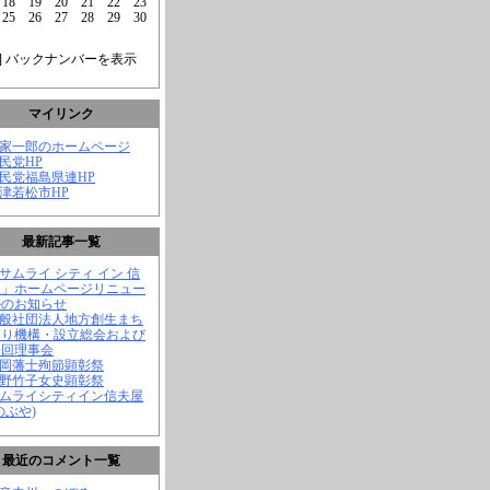
18
19
20
21
22
23
25
26
27
28
29
30
] バックナンバーを表示
マイリンク
菅家一郎のホームページ
自民党HP
自民党福島県連HP
会津若松市HP
最新記事一覧
「サムライ シティ イン 信
屋」ホームページリニュー
ルのお知らせ
一般社団法人地方創生まち
くり機構・設立総会および
一回理事会
長岡藩士殉節顕彰祭
中野竹子女史顕彰祭
サムライシティイン信夫屋
のぶや)
最近のコメント一覧