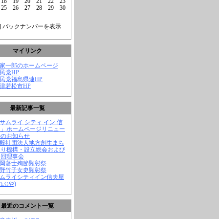
18
19
20
21
22
23
25
26
27
28
29
30
] バックナンバーを表示
マイリンク
菅家一郎のホームページ
自民党HP
自民党福島県連HP
会津若松市HP
最新記事一覧
「サムライ シティ イン 信
屋」ホームページリニュー
ルのお知らせ
一般社団法人地方創生まち
くり機構・設立総会および
一回理事会
長岡藩士殉節顕彰祭
中野竹子女史顕彰祭
サムライシティイン信夫屋
のぶや)
最近のコメント一覧