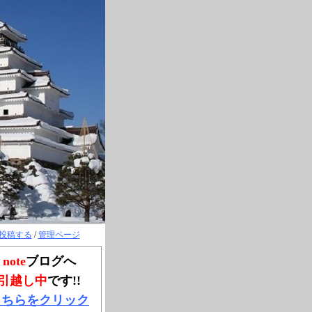
投稿する
/
管理ページ
note
ブログへ
引越し中
です!!
こちらをクリック