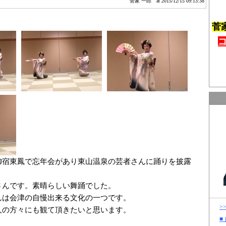
菅家 一郎
at 2015/12/15 09:13:38
菅
御宿東鳳で忘年会があり東山温泉の芸者さんに踊りを披露
さんです。素晴らしい舞踊でした。
んは会津の自慢出来る文化の一つです。
>
人の方々にも観て頂きたいと思います。
■