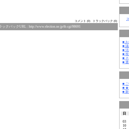
コメント (0)
トラックバック (0)
ラックバックURL :
http://www.election.ne.jp/tb.cgi/98691
■ お
■ 議
■ 活
■ 
■ そ
■ 選
■ 
■ 
■ 
日
03
10