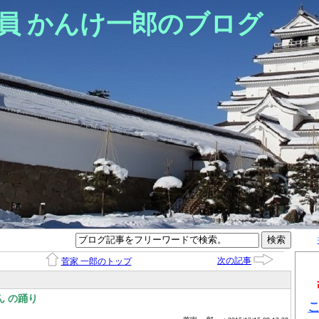
員 かんけ一郎のブログ
次の記事
菅家 一郎のトップ
ん の踊り