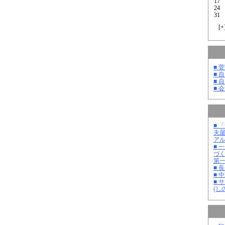
17
24
31
[
+
■ 
■ 
■ 
■ 
■ 
夫
ア
■ 
づ
第
■ 
■ 
■ 
(し