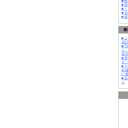
■ 
■ 
■ 
■ 
■ 
最
■ よ
追記
■ 
ら
提
■ 
る
■ 
松
に
■ 
よ