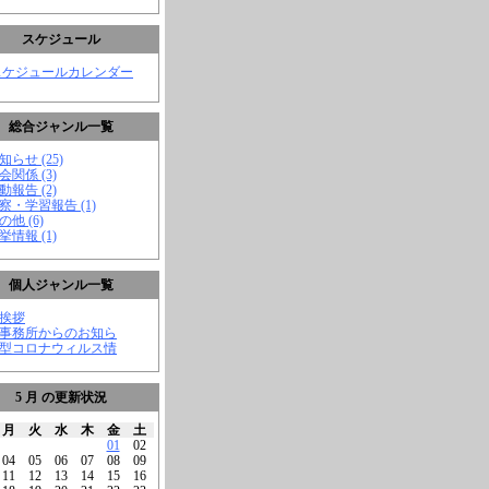
スケジュール
スケジュールカレンダー
総合ジャンル一覧
知らせ (25)
会関係 (3)
動報告 (2)
視察・学習報告 (1)
の他 (6)
挙情報 (1)
個人ジャンル一覧
ご挨拶
★事務所からのお知ら
新型コロナウィルス情
5 月 の更新状況
月
火
水
木
金
土
01
02
04
05
06
07
08
09
11
12
13
14
15
16