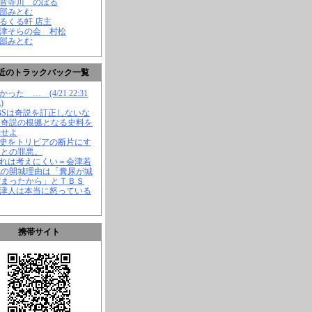
観音寺川 のぼる
渡部みとむ
くるくる軒 店主
会津そらの会 村松
渡部みとむ
近のトラックバック一覧
かった … (4/21 22:31
)
TBSは奇説を訂正しないな
、奇説の根拠となる史料を
示せよ
歴史をトリビアの断片にす
ことの罪悪。
それは考えにくい＝会津若
城の開城理由は「糞尿が城
溜まったから」とＴＢＳ
会津人は本当に怒っている
携帯サイト