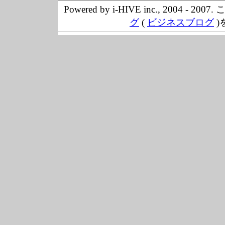
Powered by i-HIVE inc., 20
グ
(
ビジネスブログ
)