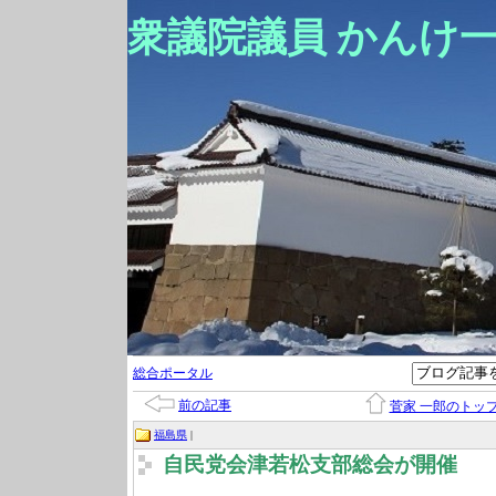
衆議院議員 かんけ
総合ポータル
前の記事
菅家 一郎のトッ
福島県
|
自民党会津若松支部総会が開催