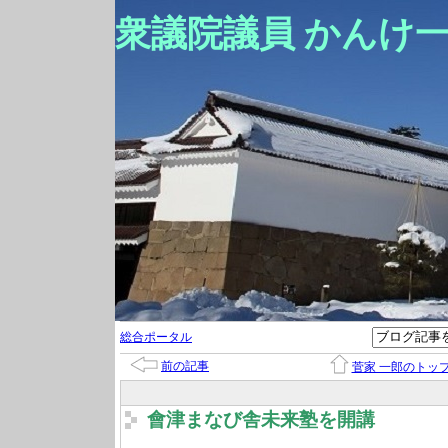
衆議院議員 かんけ
総合ポータル
前の記事
菅家 一郎のトッ
會津まなび舎未来塾を開講