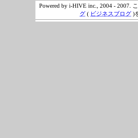
Powered by i-HIVE inc., 20
グ
(
ビジネスブログ
)