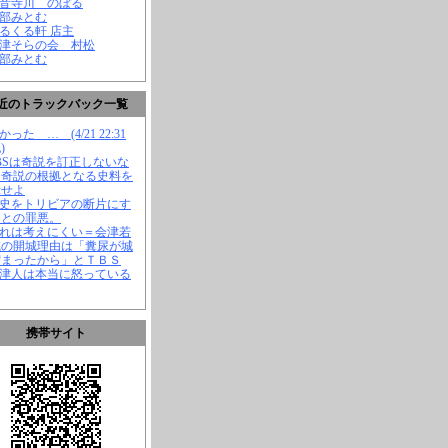
観音寺川 のぼる
渡部みとむ
くるくる軒 店主
会津そらの会 村松
渡部みとむ
近のトラックバック一覧
かった … (4/21 22:31
)
TBSは奇説を訂正しないな
、奇説の根拠となる史料を
示せよ
歴史をトリビアの断片にす
ことの罪悪。
それは考えにくい＝会津若
城の開城理由は「糞尿が城
溜まったから」とＴＢＳ
会津人は本当に怒っている
携帯サイト