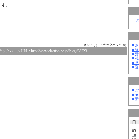
ます。
■ お
コメント (0)
トラックバック (0)
■ 議
ラックバックURL :
http://www.election.ne.jp/tb.cgi/98223
■ 活
■ 
■ そ
■ 選
■ 
■ 
■ 
日
03
10