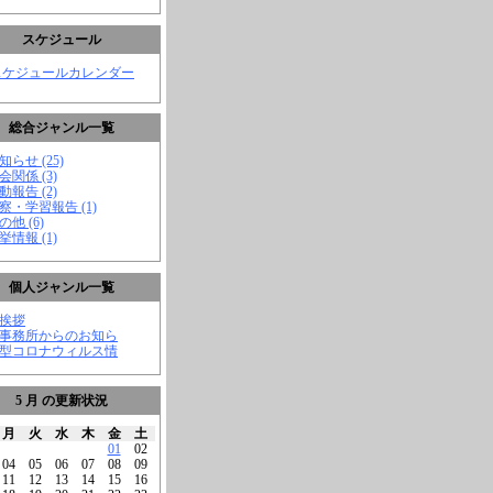
スケジュール
スケジュールカレンダー
総合ジャンル一覧
知らせ (25)
会関係 (3)
動報告 (2)
視察・学習報告 (1)
の他 (6)
挙情報 (1)
個人ジャンル一覧
ご挨拶
★事務所からのお知ら
新型コロナウィルス情
5 月 の更新状況
月
火
水
木
金
土
01
02
04
05
06
07
08
09
11
12
13
14
15
16