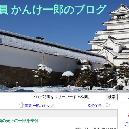
員 かんけ一郎のブログ
次の記事
菅家 一郎のトップ
酒の売上の一部を寄付