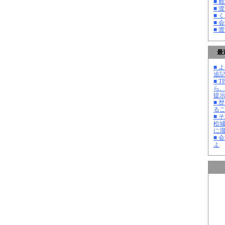
■ 
■ 
■ 
■ 
■ 
最
■ よ
追記
■ 
ら
提
■ 
る
■ 
松
に
■ 
よ