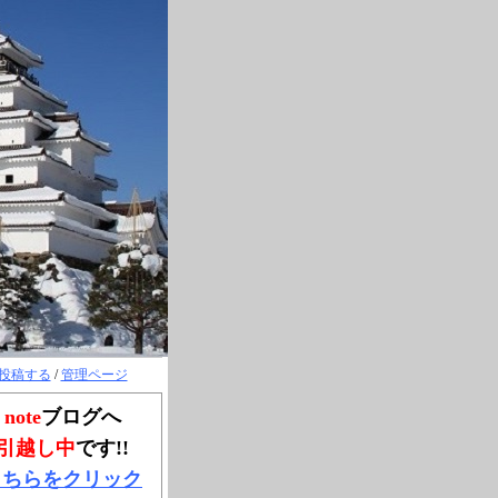
投稿する
/
管理ページ
note
ブログへ
引越し中
です!!
こちらをクリック