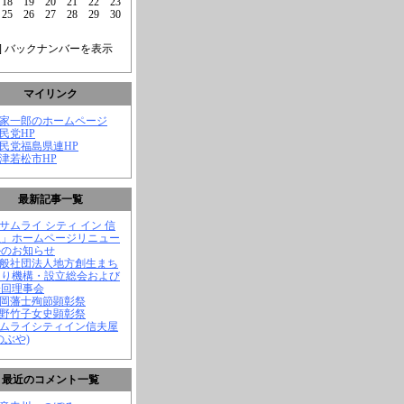
18
19
20
21
22
23
25
26
27
28
29
30
] バックナンバーを表示
マイリンク
菅家一郎のホームページ
自民党HP
自民党福島県連HP
会津若松市HP
最新記事一覧
「サムライ シティ イン 信
屋」ホームページリニュー
ルのお知らせ
一般社団法人地方創生まち
くり機構・設立総会および
一回理事会
長岡藩士殉節顕彰祭
中野竹子女史顕彰祭
サムライシティイン信夫屋
のぶや)
最近のコメント一覧