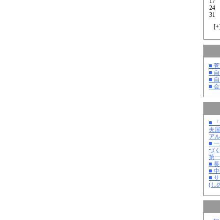
17
24
31
[
+
■ 
■ 
■ 
■ 
■ 
夫
ア
■ 
づ
第
■ 
■ 
■ 
(し