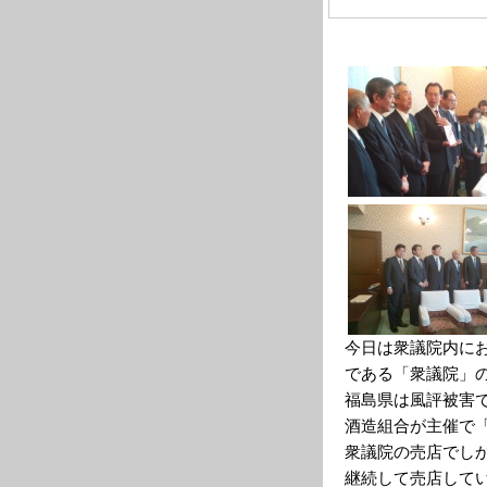
今日は衆議院内に
である「衆議院」
福島県は風評被害
酒造組合が主催で
衆議院の売店でし
継続して売店して