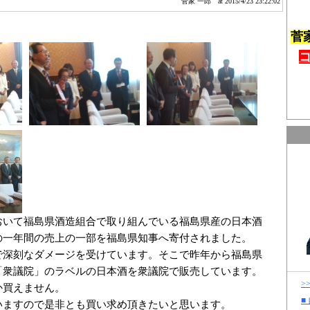
菅家 一郎
at 2015/4/23 23:22:02
菅
おいて福島県酒造組合で取り組んでいる福島県産の日本酒
の一年間の売上の一部を福島県知事へ寄付されました。
で深刻なダメージを受けています。そこで昨年から福島県
「衆議院」のラベルの日本酒を衆議院で販売しています。
>
か買えません。
■
いますので是非とも買い求め頂きたいと思います。