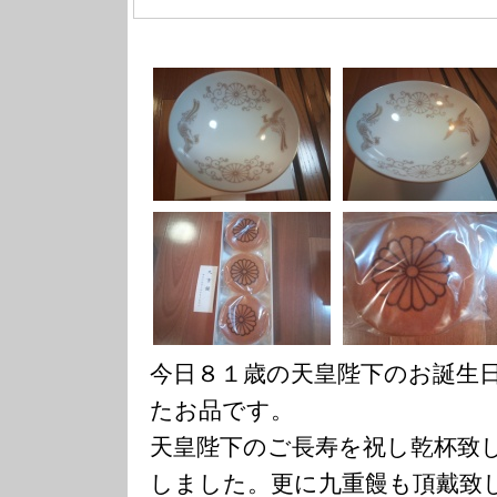
今日８１歳の天皇陛下のお誕生
たお品です。
天皇陛下のご長寿を祝し乾杯致
しました。更に九重饅も頂戴致