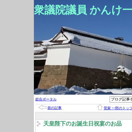
衆議院議員 かんけ
総合ポータル
前の記事
菅家 一郎のトッ
天皇陛下のお誕生日祝宴のお品