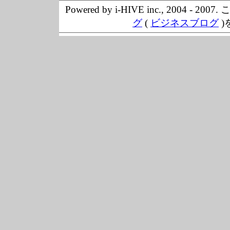
Powered by i-HIVE inc., 20
グ
(
ビジネスブログ
)