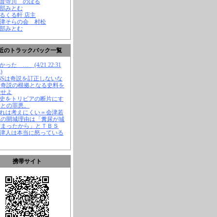
観音寺川 のぼる
渡部みとむ
くるくる軒 店主
会津そらの会 村松
渡部みとむ
近のトラックバック一覧
かった … (4/21 22:31
)
TBSは奇説を訂正しないな
、奇説の根拠となる史料を
示せよ
歴史をトリビアの断片にす
ことの罪悪。
それは考えにくい＝会津若
城の開城理由は「糞尿が城
溜まったから」とＴＢＳ
会津人は本当に怒っている
携帯サイト