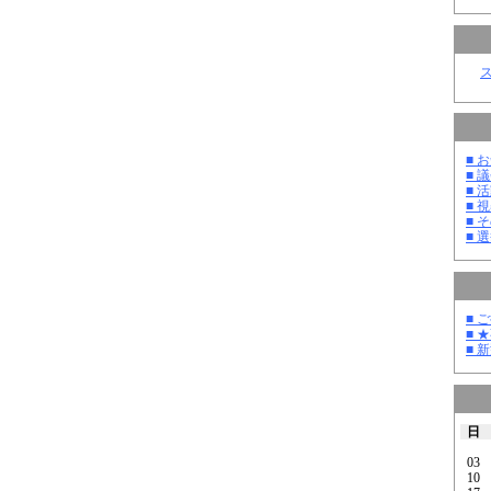
■ お
■ 議
■ 活
■ 
■ そ
■ 選
■ 
■ 
■ 
日
03
10