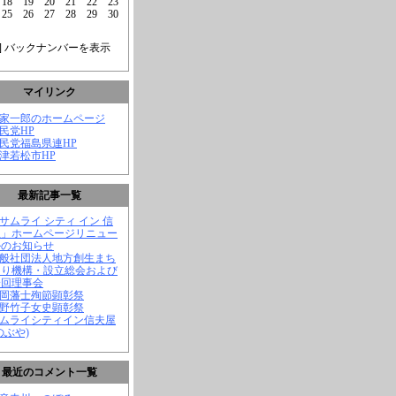
18
19
20
21
22
23
25
26
27
28
29
30
] バックナンバーを表示
マイリンク
菅家一郎のホームページ
自民党HP
自民党福島県連HP
会津若松市HP
最新記事一覧
「サムライ シティ イン 信
屋」ホームページリニュー
ルのお知らせ
一般社団法人地方創生まち
くり機構・設立総会および
一回理事会
長岡藩士殉節顕彰祭
中野竹子女史顕彰祭
サムライシティイン信夫屋
のぶや)
最近のコメント一覧