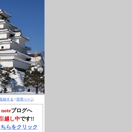
投稿する
/
管理ページ
note
ブログへ
引越し中
です!!
こちらをクリック