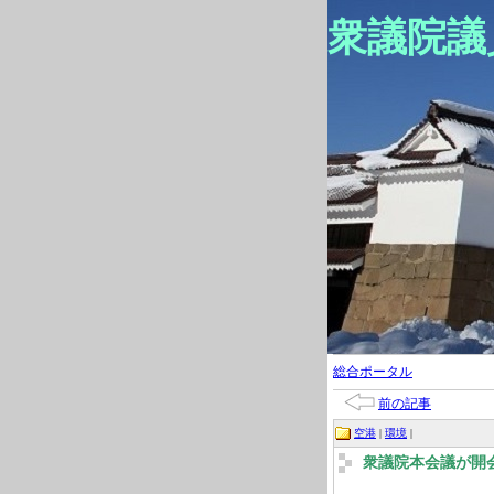
衆議院議
総合ポータル
前の記事
空港
|
環境
|
衆議院本会議が開