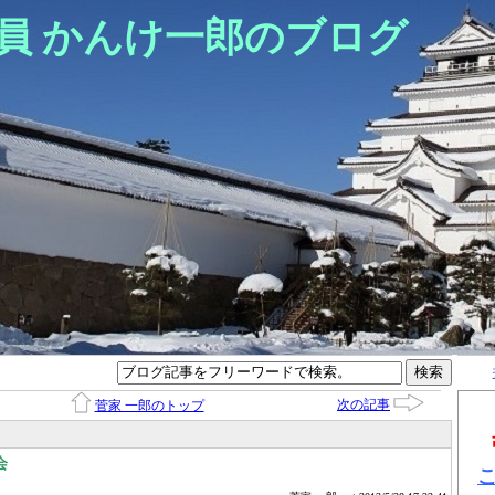
員 かんけ一郎のブログ
次の記事
菅家 一郎のトップ
会