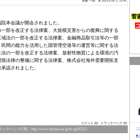
菅家 一郎
at 2013/5/28 17:23:41
菅
議院本会議が開会されました。
の一部を改正する法律案、大規模災害からの復興に関する
区域法の一部を改正する法律案、金融商品取引法等の一部
、民間の能力を活用した国管理空港等の運営等に関する法
止法の一部を改正する法律案、放射性物質による環境の汚
関係法律の整備に関する法律案、株式会社海外需要開拓支
決承認されました。
コメント (0)
トラックバック (0)
>
ラックバックURL :
http://www.election.ne.jp/tb.cgi/95221
■