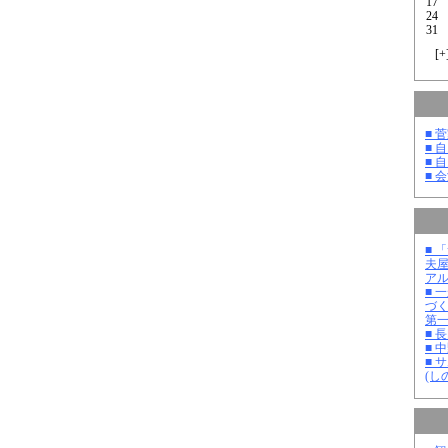
17
24
31
[
+
■ 
■ 
■ 
■ 
■ 
夫
ア
■ 
づ
第
■ 
■ 
■ 
(し