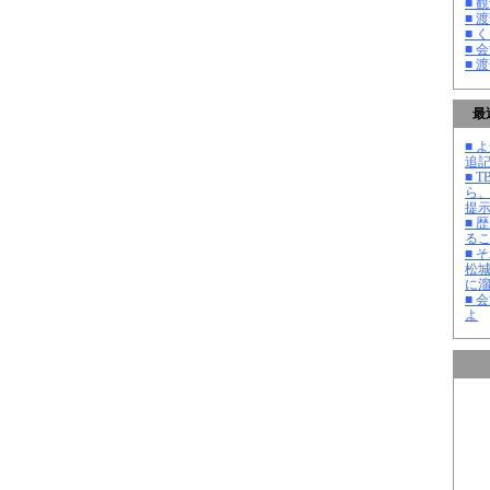
■ 
■ 
■ 
■ 
■ 
最
■ よ
追記
■ 
ら
提
■ 
る
■ 
松
に
■ 
よ