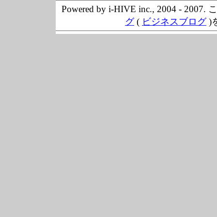
Powered by i-HIVE inc., 20
グ
(
ビジネスブログ
)