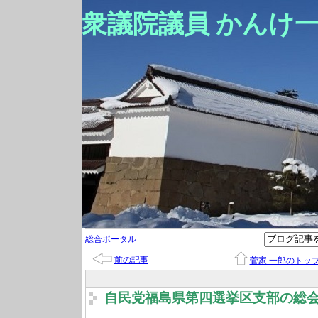
衆議院議員 かんけ
総合ポータル
前の記事
菅家 一郎のトッ
自民党福島県第四選挙区支部の総