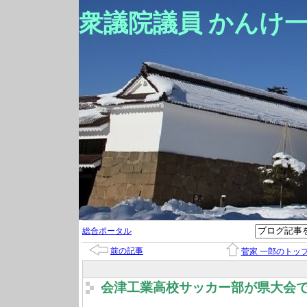
衆議院議員 かんけ
総合ポータル
前の記事
菅家 一郎のトッ
会津工業高校サッカー部が県大会