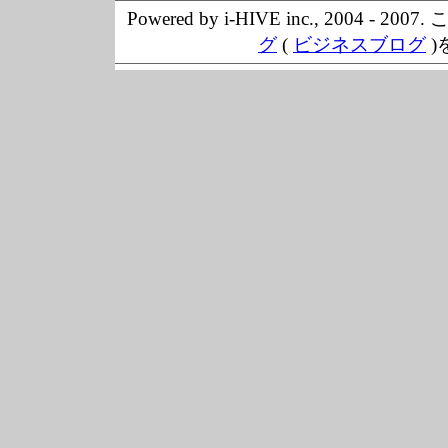
Powered by i-HIVE inc., 20
グ
(
ビジネスブログ
)