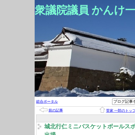
衆議院議員 かんけ
総合ポータル
前の記事
菅家 一郎のトッ
城北行仁ミニバスケットボールス
出場