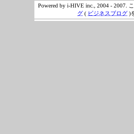
Powered by i-HIVE inc., 20
グ
(
ビジネスブログ
)