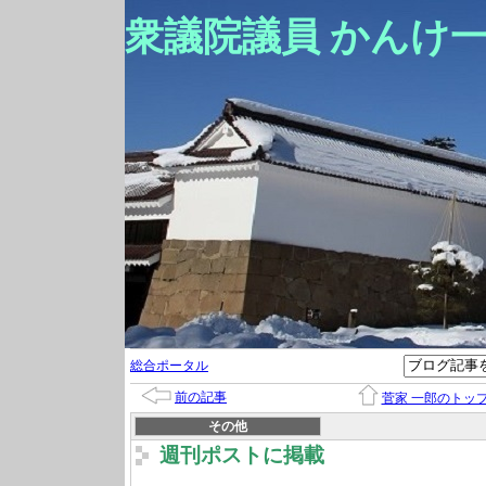
衆議院議員 かんけ
総合ポータル
前の記事
菅家 一郎のトッ
その他
週刊ポストに掲載