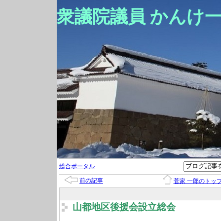
衆議院議員 かんけ
総合ポータル
前の記事
菅家 一郎のトッ
山都地区後援会設立総会