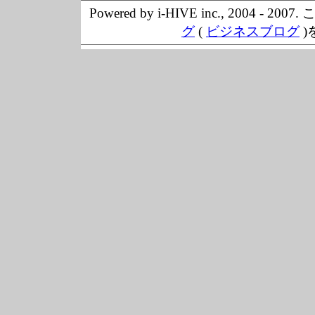
Powered by i-HIVE inc., 20
グ
(
ビジネスブログ
)