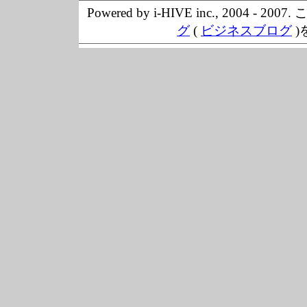
Powered by i-HIVE inc., 20
グ
(
ビジネスブログ
)