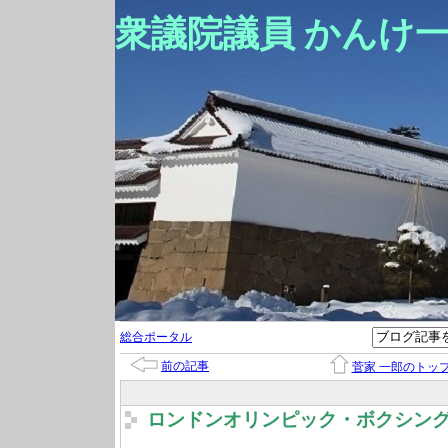
衆議院議員 かんけ
総合ポータル
前の記事
菅家 一郎のトッ
ロンドンオリンピック・ボクシン