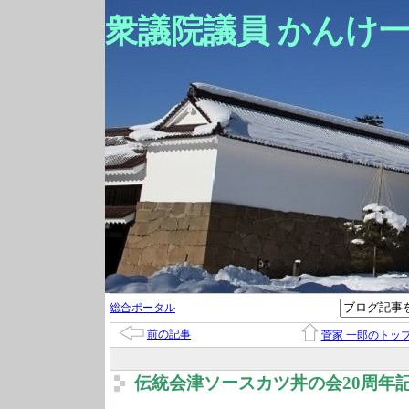
衆議院議員 かんけ
総合ポータル
前の記事
菅家 一郎のトッ
伝統会津ソースカツ丼の会20周年