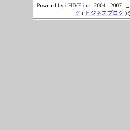
Powered by i-HIVE inc., 20
グ
(
ビジネスブログ
)