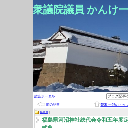
衆議院議員 かんけ
総合ポータル
前の記事
菅家 一郎のトッ
福島県
|
福島県河沼神社総代会令和五年度定
式典