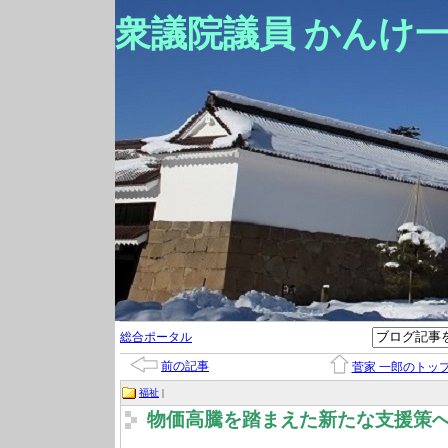
衆議院議員 かんけ
総合ポータル
前の記事
菅家 一郎のトッ
福祉
|
物価高騰を踏まえた新たな支援策