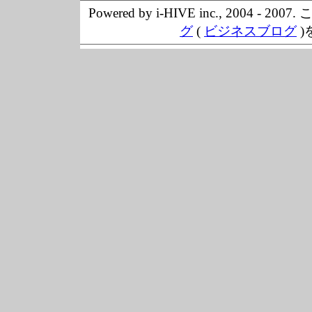
Powered by i-HIVE inc., 20
グ
(
ビジネスブログ
)