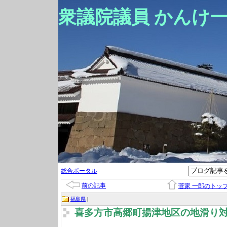
衆議院議員 かんけ
総合ポータル
前の記事
菅家 一郎のトッ
福島県
|
喜多方市高郷町揚津地区の地滑り