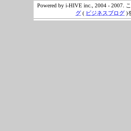
Powered by i-HIVE inc., 20
グ
(
ビジネスブログ
)