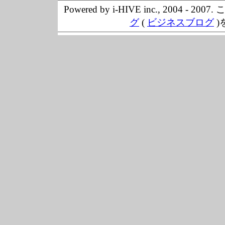
Powered by i-HIVE inc., 20
グ
(
ビジネスブログ
)