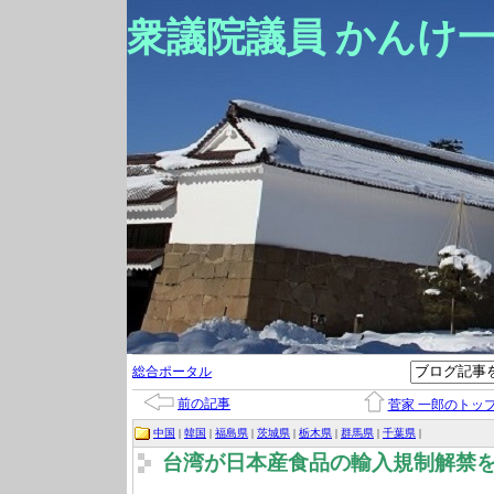
衆議院議員 かんけ
総合ポータル
前の記事
菅家 一郎のトッ
中国
|
韓国
|
福島県
|
茨城県
|
栃木県
|
群馬県
|
千葉県
|
台湾が日本産食品の輸入規制解禁