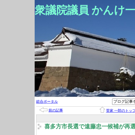
衆議院議員 かんけ
総合ポータル
前の記事
菅家 一郎のトッ
喜多方市長選で遠藤忠一候補が再