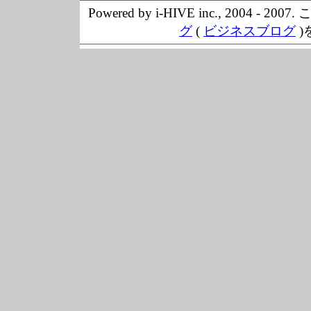
Powered by i-HIVE inc., 20
グ
(
ビジネスブログ
)