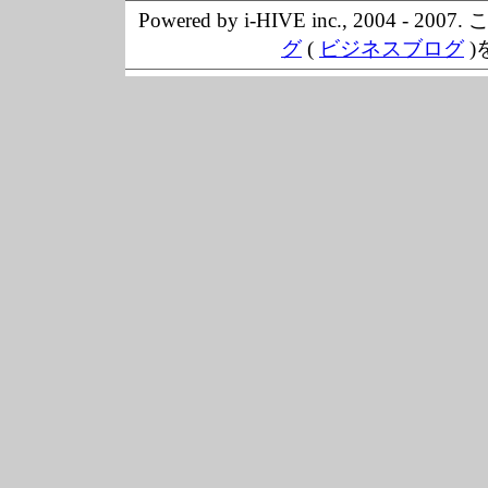
Powered by i-HIVE inc., 20
グ
(
ビジネスブログ
)