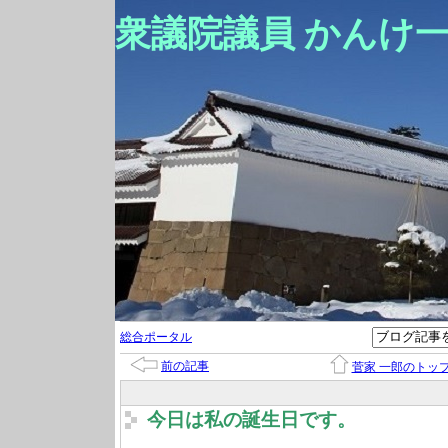
衆議院議員 かんけ
総合ポータル
前の記事
菅家 一郎のトッ
今日は私の誕生日です。