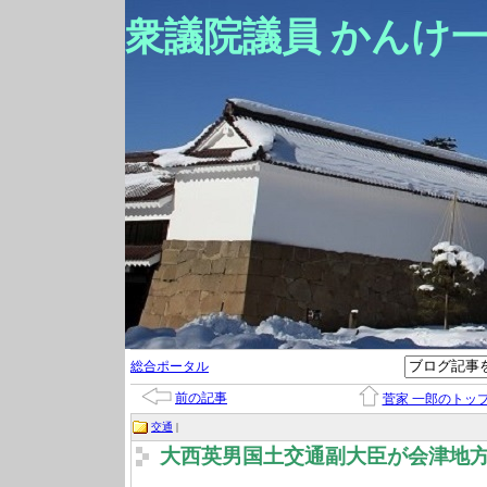
衆議院議員 かんけ
総合ポータル
前の記事
菅家 一郎のトッ
交通
|
大西英男国土交通副大臣が会津地