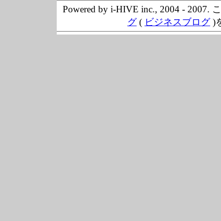
Powered by i-HIVE inc., 20
グ
(
ビジネスブログ
)