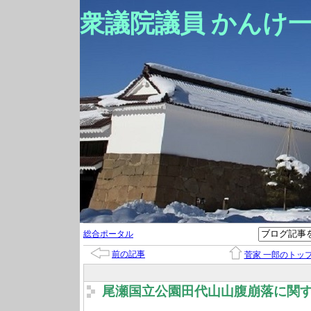
衆議院議員 かんけ
総合ポータル
前の記事
菅家 一郎のトッ
尾瀬国立公園田代山山腹崩落に関