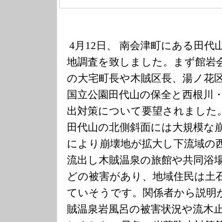
4月12日、
南会津町にある田代
地調査を致しま
した。まず館岩
の大宅町長や木賊区長、
湯ノ花
国立公園田代山の保全と西根川
出対策について要望されました
田代山の北側斜面には大規模な
により崩壊地
が拡大し下流域の
流出し木賊温泉の旅館や共
同浴
どの被害があり、
地域住民は土
ていそうです。
関係者から説明
賊温泉岩風呂の被害状況や流木