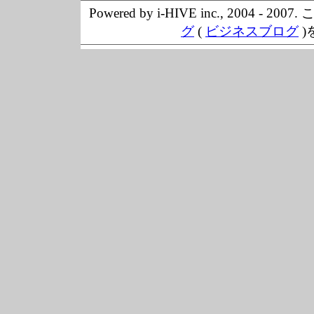
Powered by i-HIVE inc., 20
グ
(
ビジネスブログ
)