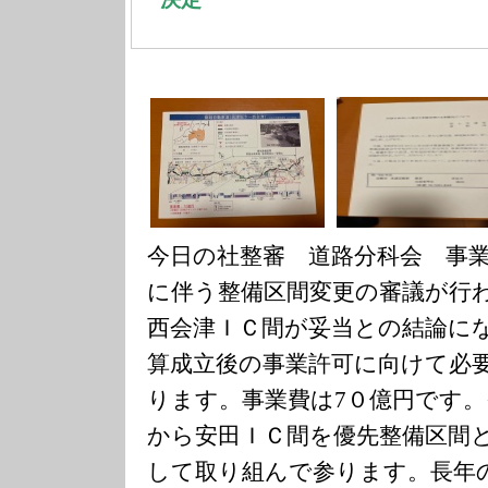
今日の社整審 道路分科会 事
に伴う整備区間変更の審議が行
西会津ＩＣ間が妥当との結論に
算成立後の事業許可に向けて必
ります。事業費は7０億円です
から安田ＩＣ間を優先整備区間
して取り組んで参ります。長年