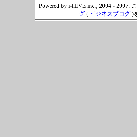
Powered by i-HIVE inc., 20
グ
(
ビジネスブログ
)