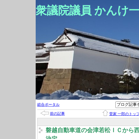
衆議院議員 かんけ
総合ポータル
前の記事
菅家 一郎のトッ
磐越自動車道の会津若松ＩＣから
決定