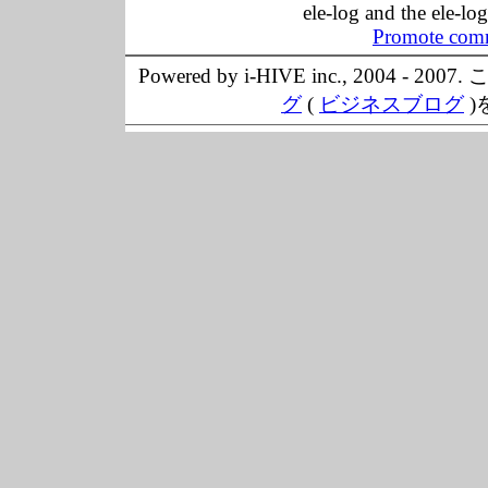
ele-log and the ele-lo
Promote comm
Powered by i-HIVE inc., 20
グ
(
ビジネスブログ
)