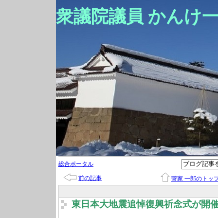
衆議院議員 かんけ
総合ポータル
前の記事
菅家 一郎のトッ
東日本大地震追悼復興祈念式が開