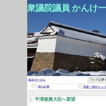
衆議院議員 かんけ
総合ポータル
前の記事
菅家 一郎のトッ
平澤復興大臣へ要望