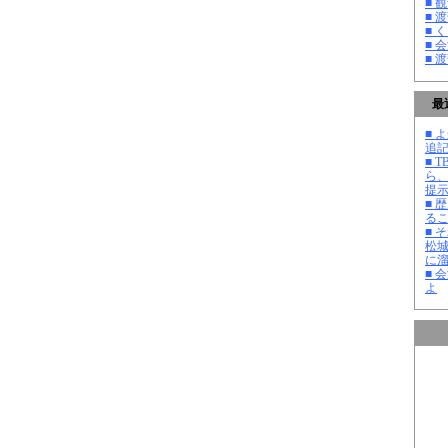
■ 
■ 
■ 
■ 
■ 
最
■ よ
追記
■ 
ら
提
■ 
る
■ 
松
に
■ 
よ