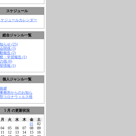
スケジュール
スケジュールカレンダー
総合ジャンル一覧
知らせ (25)
会関係 (3)
動報告 (2)
視察・学習報告 (1)
の他 (6)
挙情報 (1)
個人ジャンル一覧
ご挨拶
★事務所からのお知ら
新型コロナウィルス情
5 月 の更新状況
月
火
水
木
金
土
01
02
04
05
06
07
08
09
11
12
13
14
15
16