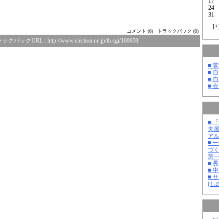
17
24
31
[
+
コメント (0)
トラックバック (0)
ックバックURL :
http://www.election.ne.jp/tb.cgi/100659
■ 
■ 
■ 
■ 
■ 
夫
ア
■ 
づ
第
■ 
■ 
■ 
(し