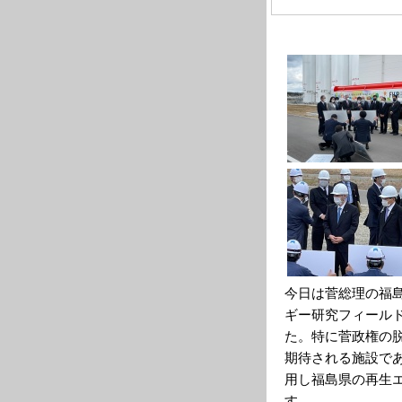
今日は菅総理の福
ギー研究フィール
た。特に菅政権の
期待される施設で
用し福島県の再生
す。