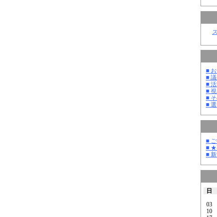
■ お
■ 議
■ 活
■ 
■ そ
■ 選
■ 
■ 
■ 
日
03
10