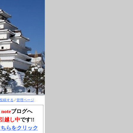
投稿する
/
管理ページ
note
ブログへ
引越し中
です!!
こちらをクリック