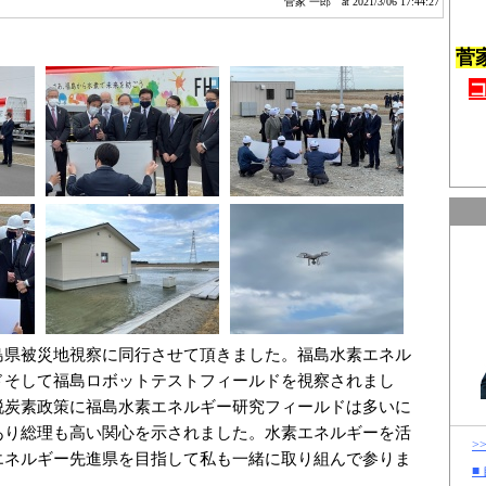
菅家 一郎
at 2021/3/06 17:44:27
菅
島県被災地視察に同行させて頂きました。福島水素エネル
ドそして福島ロボットテストフィールドを視察されまし
脱炭素政策に福島水素エネルギー研究フィールドは多いに
あり総理も高い関心を示されました。水素エネルギーを活
>
エネルギー先進県を目指して私も一緒に取り組んで参りま
■