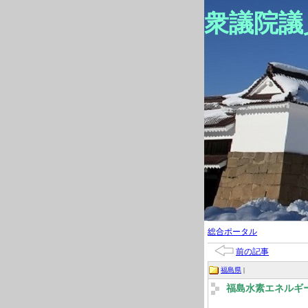
衆議院議
総合ポータル
前の記事
福島県
|
福島水素エネルギ