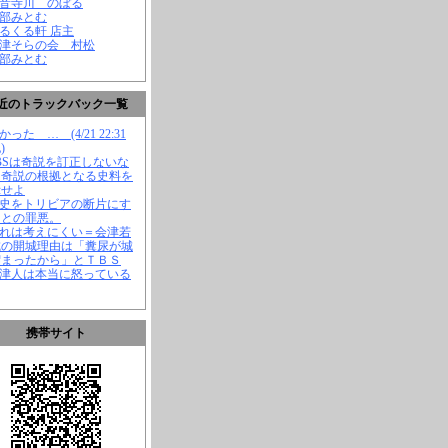
観音寺川 のぼる
渡部みとむ
くるくる軒 店主
会津そらの会 村松
渡部みとむ
近のトラックバック一覧
かった … (4/21 22:31
)
TBSは奇説を訂正しないな
、奇説の根拠となる史料を
示せよ
歴史をトリビアの断片にす
ことの罪悪。
それは考えにくい＝会津若
城の開城理由は「糞尿が城
溜まったから」とＴＢＳ
会津人は本当に怒っている
携帯サイト