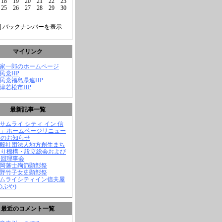
18
19
20
21
22
23
25
26
27
28
29
30
] バックナンバーを表示
マイリンク
菅家一郎のホームページ
自民党HP
自民党福島県連HP
会津若松市HP
最新記事一覧
「サムライ シティ イン 信
屋」ホームページリニュー
ルのお知らせ
一般社団法人地方創生まち
くり機構・設立総会および
一回理事会
長岡藩士殉節顕彰祭
中野竹子女史顕彰祭
サムライシティイン信夫屋
のぶや)
最近のコメント一覧