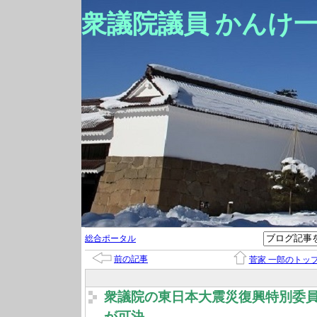
衆議院議員 かんけ
総合ポータル
前の記事
菅家 一郎のトッ
衆議院の東日本大震災復興特別委
が可決