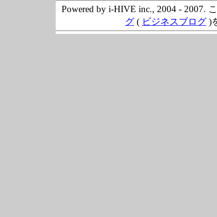
Powered by i-HIVE inc., 20
グ
(
ビジネスブログ
)