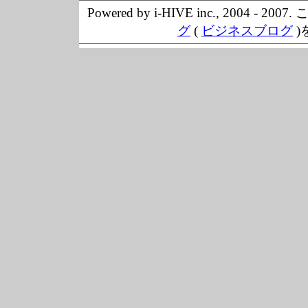
Powered by i-HIVE inc., 20
グ
(
ビジネスブログ
)