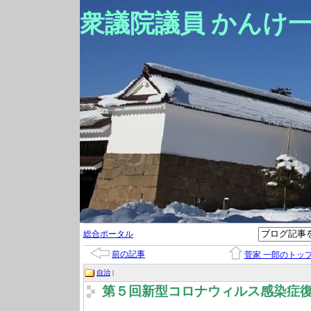
衆議院議員 かんけ
総合ポータル
前の記事
菅家 一郎のトッ
自治
|
第５回新型コロナウィルス感染症