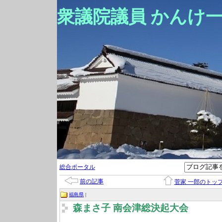
衆議院議員 かんけ
総合ポータル
前の記事
菅家 一郎のトッ
福島県
|
森まさ子 南会津総決起大会