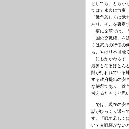
としても、ともか
ては」永久に放棄
「戦争若しくは武
あり、そこを否定
更に２項では、「
「国の交戦権」を
くは武力の行使の
も、やはり不可能
にもかかわらず、
必要となるほとん
闘が行われている
する政府提出の安
な解釈であり、菅
考えるだろうと思
では、現在の安全
話がひっくり返っ
す。「戦争若しく
いて交戦権がない