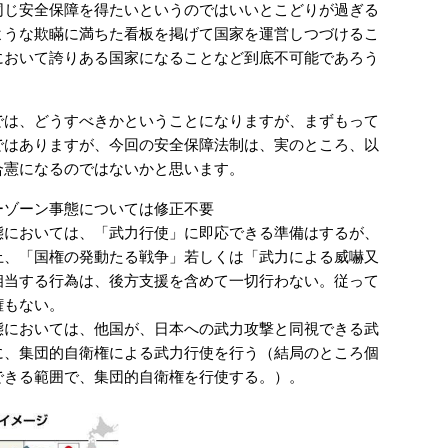
同じ安全保障を得たいというのではいいとこどりが過ぎる
ような欺瞞に満ちた看板を掲げて国家を運営しつづけるこ
において誇りある国家になることなど到底不可能であろう
は、どうすべきかということになりますが、まずもって
ではありますが、今回の安全保障法制は、実のところ、以
合憲になるのではないかと思います。
ーゾーン事態については修正不要
態においては、「武力行使」に即応できる準備はするが、
上、「国権の発動たる戦争」若しくは「武力による威嚇又
相当する行為は、後方支援を含めて一切行わない。従って
権もない。
態においては、他国が、日本への武力攻撃と同視できる武
に、集団的自衛権による武力行使を行う（結局のところ個
できる範囲で、集団的自衛権を行使する。）。