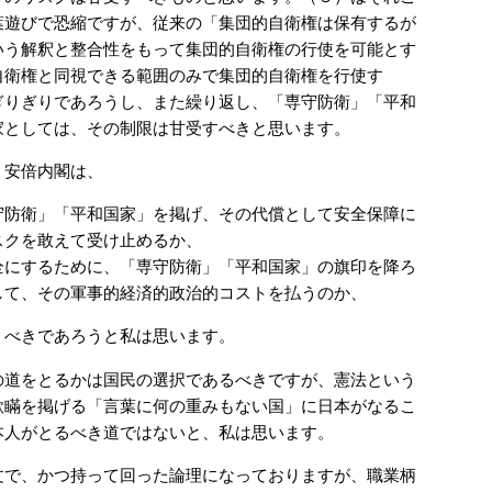
葉遊びで恐縮ですが、従来の「集団的自衛権は保有するが
いう解釈と整合性をもって集団的自衛権の行使を可能とす
自衛権と同視できる範囲のみで集団的自衛権を行使す
ぎりぎりであろうし、また繰り返し、「専守防衛」「平和
家としては、その制限は甘受すべきと思います。
安倍内閣は、
守防衛」「平和国家」を掲げ、その代償として安全保障に
スクを敢えて受け止めるか、
全にするために、「専守防衛」「平和国家」の旗印を降ろ
して、その軍事的経済的政治的コストを払うのか、
うべきであろうと私は思います。
道をとるかは国民の選択であるべきですが、憲法という
欺瞞を掲げる「言葉に何の重みもない国」に日本がなるこ
本人がとるべき道ではないと、私は思います。
文で、かつ持って回った論理になっておりますが、職業柄