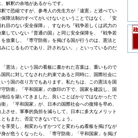
は、解釈の余地があるからです。
釈で恐縮ですが、参考人の先生方が「違憲」と述べてい
全保障法制のすべてがいけないということではなく、「安
切れ目のない安全保障』、すなわち『戦争若しくは武力の
放棄していない『普通の国』と同じ安全保障を、『戦争若
』を放棄し、『専守防衛』を掲げる国が行うのは、憲法と
踏みにじるものであり、許されない。」といっているのだ
「憲法」という国の看板に書かれた言葉は、重いもので
ら国民に対してなされた約束であると同時に、国際社会に
という国の在り方でもあります。私たちは、この憲法を国
専守防衛」「平和国家」の旗印の下で、国家を建設し、国
の地位を築いてきました。良いことばかりではなかったで
防衛」「平和国家」が、日本の国際社会への復帰を早め、
向上させ、軍事的負担を減らして、日本に多大なメリット
こともまた、否定できないでしょう。
を享受し、相変わらずかつてと変わらぬ看板を掲げなが
が身が危うくなったら、「専守防衛」「平和国家」を掲げ