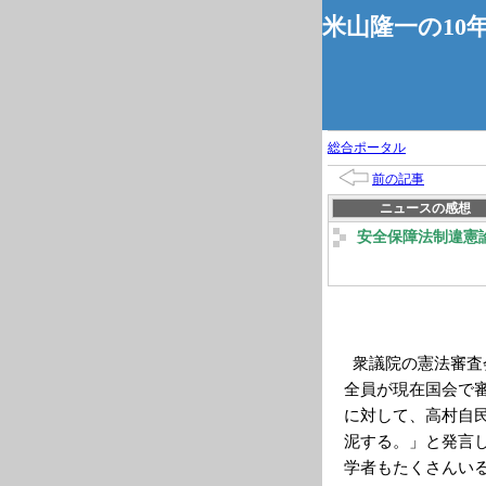
米山隆一の10
総合ポータル
前の記事
ニュースの感想
安全保障法制違憲
衆議院の憲法審査
全員が現在国会で
に対して、高村自
泥する。」と発言
学者もたくさんい