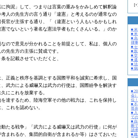
[
+
に拘泥」して、つまりは言葉の重みをかみしめて解釈論
参考人の先生方の言う通り「違憲」と考えるのが通常なの
房長官が主張する通り、「（違憲という人もいるかもしれ
違憲でないという著名な憲法学者もたくさんいる。」のか
■ 
■ 米
。
■ 
律
なので意見が分かれることを前提として、私は、個人の
■ 
人の先生方の主張に賛成です。
■ 
■ 
条を記載させていただくと、
■ 
■ 
■ 
は、正義と秩序を基調とする国際平和を誠実に希求し、国
と、武力による威嚇又は武力の行使は、国際紛争を解決す
■ 
永久にこれを放棄する。
会
的を達するため、陸海空軍その他の戦力は、これを保持し
位
■ 
は、これを認めない。
答
■ 
て
■ 
断
動たる戦争」「武力による威嚇又は武力の行使」に何が
請
が含まれるか、集団的自衛が含まれるか等）はさておいた
■ 