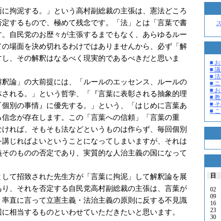
に拘泥する。」という高村副総裁の主張は、憲法どころ
否定するもので、極めて残念です。「法」とは「言葉で書
す。自民党のお歴々が主張するまでもなく、あらゆるルー
ての場面を決め切れるわけではありませんから、必ず「解
すし、その解釈はなるべく現実的であるべきだと思いま
■ お
■ 議
■ 活
釈論」の大前提には、「ルールのエッセンス、ルールの
■ 
■ 
体される。」という哲学、「『言葉に表彰される抽象的理
■ 教
■ そ
『個別の事情』に優先する。」という、「はじめに言葉あ
■ 
る信念が存在します。この「言葉への信頼」「言葉の重
なければ、そもそも法などというものは作らず、毎回個別
を講じればよいということになってしまいますが、それは
義そのものの否定であり、実質的な人治主義の国になって
日
して招致された先生方が「言葉に拘泥」して解釈論を展
あり、それを否定する自民党高村副総裁の主張は、言葉が
02
09
、率直に言って立憲主義・法治主義の原則に反する不見識
16
23
回に相当するものといわせていただきたいと思います。
30