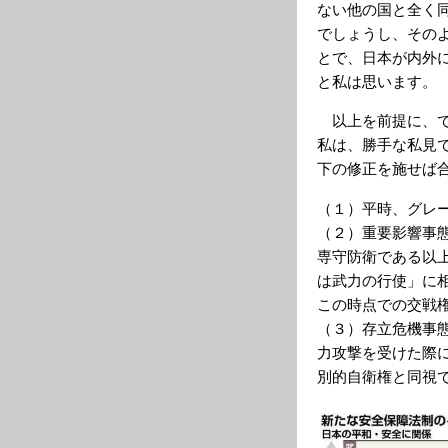
ない他の国と全く
でしょうし、その
とで、日本が内外
と私は思います。
以上を前提に、で
私は、勝手な私見
下の修正を施せば
（１）平時、グレ
（２）重要影響事
専守防衛である以
は武力の行使」に
この時点での交戦
（３）存立危機事
力攻撃を受けた際
別的自衛権と同視