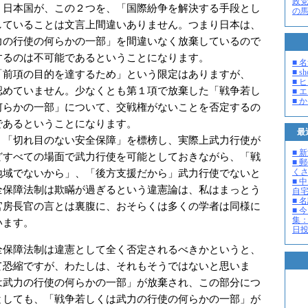
政
く日本国が、この２つを、「国際紛争を解決する手段とし
の
していることは文言上間違いありません。つまり日本は、
力の行使の何らかの一部」を間違いなく放棄しているので
するのは不可能であるということになります。
■ 
■ s
前項の目的を達するため」という限定はありますが、
■ 
認めていません。少なくとも第１項で放棄した「戦争若し
■ 
■ 
何らかの一部」について、交戦権がないことを否定するの
であるということになります。
最
「切れ目のない安全保障」を標榜し、実際上武力行使が
■ 
どすべての場面で武力行使を可能としておきながら、「戦
■ 
く
地域でないから」、「後方支援だから」武力行使でないと
■ 
全保障法制は欺瞞が過ぎるという違憲論は、私はまっとう
自
■ 
官房長官の言とは裏腹に、おそらくは多くの学者は同様に
■ 
集：
います。
日投開
保障法制は違憲として全く否定されるべきかというと、
て恐縮ですが、わたしは、それもそうではないと思いま
は武力の行使の何らかの一部」が放棄され、この部分につ
としても、「戦争若しくは武力の行使の何らかの一部」が