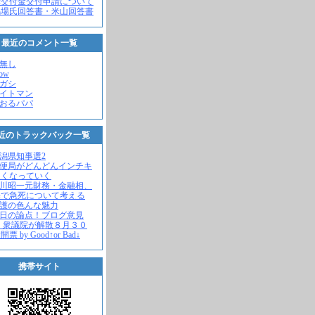
党交付金交付申請について
馬場氏回答書・米山回答書
最近のコメント一覧
名無し
how
ヒガシ
エイトマン
かおるパパ
近のトラックバック一覧
新潟県知事選2
郵便局がどんどんインチキ
さくなっていく
中川昭一元財務・金融相、
宅で急死について考える
名護の色んな魅力
今日の論点！ブログ意見
 衆議院が解散８月３０
票 by Good↑or Bad↓
携帯サイト