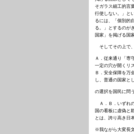
そガラス細工的言
行使しない。」と
るには、「個別的
る。」とするのが
国家」を掲げる国
そしてその上で、
Ａ．従来通り「専
一定の穴が開くリ
Ｂ．安全保障を万
し、普通の国家と
の選択を国民に問
Ａ．Ｂ．いずれの
国の看板に虚偽と
とは、誇り高き日
※我ながら大変長