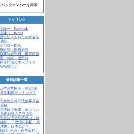
] バックナンバーを表示
マイリンク
米山隆一 Facebook
山隆一 twitter
弁護士法人おおたか総合法
事務所
セイジロー肉店
医療訴訟・医療過誤
交通事故慰謝料・損害賠償
遺産・相続・遺留分
法律専門職の求人サイト
病院転職ラボ
最新記事一覧
2023年通常国会（第211国
）質問時間ランキング２
！
不同意性交等罪法務委員会
弁原稿
入管法改正案修正案につい
の党内討議の意見原稿
自民党牧原秀樹議員の「無
で編集」「政治的意図…戒
求対象」は本当か？
維新戦記Vol6・参考資料：