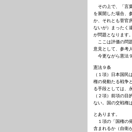
その上で、「言葉
を展開した場合、
か、それとも菅官
ないが）まったく
が問題となります
ここは評価の問題
意見として、参考
今更ながら憲法９
憲法９条
（１項）日本国民
権の発動たる戦争
る手段としては、
（２項）前項の目
ない。国の交戦権
とあります。
１項の「国権の発
含まれるか（自衛