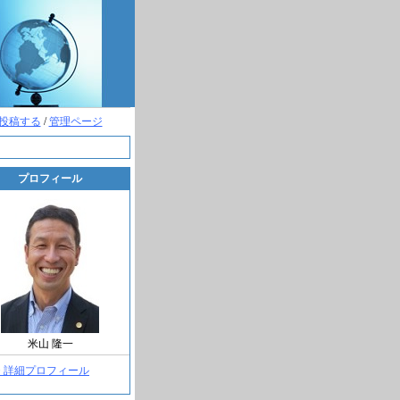
投稿する
/
管理ページ
プロフィール
米山 隆一
> 詳細プロフィール