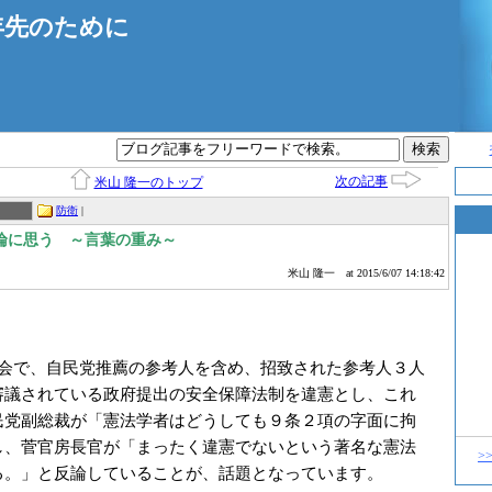
年先のために
次の記事
米山 隆一のトップ
防衛
|
論に思う ～言葉の重み～
米山 隆一
at 2015/6/07 14:18:42
会で、自民党推薦の参考人を含め、招致された参考人３人
審議されている政府提出の安全保障法制を違憲とし、これ
民党副総裁が「憲法学者はどうしても９条２項の字面に拘
し、菅官房長官が「まったく違憲でないという著名な憲法
>
る。」と反論していることが、話題となっています。