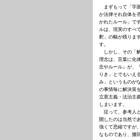
まずもって「字面
か法律それ自体を
かれたルール」で
ルは、現実のすべ
釈」の幅が残りま
す。
しかし、その「解
理念は、言葉に化
念やルール』が、
りき」とでもいえ
み」というものが
の事情毎に解決策
立憲主義・法治主
しまいます。
従って、参考人と
開したのは当然で
強くて恐縮ですが
なものであり、撤