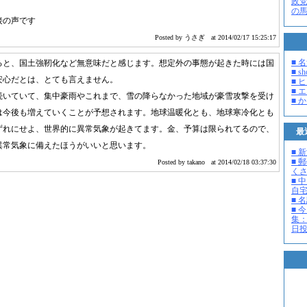
政
の
接の声です
Posted by うさぎ
at 2014/02/17 15:25:17
■ 
ると、国土強靭化など無意味だと感じます。想定外の事態が起きた時には国
■ s
安心だとは、とても言えません。
■ 
■ 
続いていて、集中豪雨やこれまで、雪の降らなかった地域が豪雪攻撃を受け
■ 
は今後も増えていくことが予想されます。地球温暖化とも、地球寒冷化とも
ずれにせよ、世界的に異常気象が起きてます。金、予算は限られてるので、
最
異常気象に備えたほうがいいと思います。
■ 
■ 
Posted by takano
at 2014/02/18 03:37:30
く
■ 
自
■ 
■ 
集：
日投開