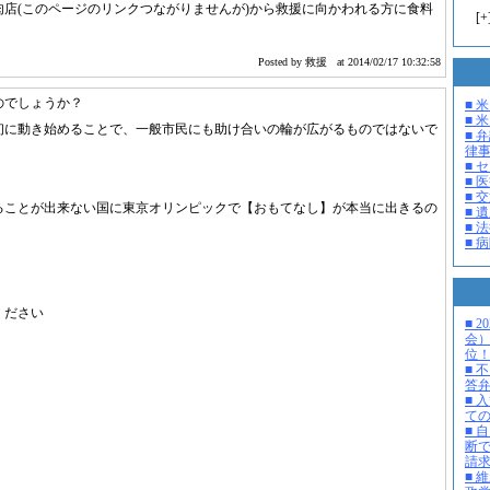
肉店(このページのリンクつながりませんが)から救援に向かわれる方に食料
[
+
Posted by 救援
at 2014/02/17 10:32:58
のでしょうか？
■ 
■ 米
初に動き始めることで、一般市民にも助け合いの輪が広がるものではないで
■ 
律
■ 
■ 
■ 
ることが出来ない国に東京オリンピックで【おもてなし】が本当に出きるの
■ 
■ 
■ 
ください
■ 
会
位
■ 
答
■ 
て
■ 
断
請
■ 