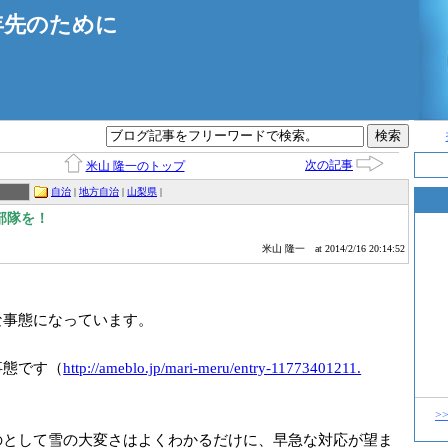
年先のために
次の記事
米山 隆一のトップ
自治
|
地方自治
|
山梨県
|
部隊を！
米山 隆一
at 2014/2/16 20:14:52
な事態になっています。
事態です（
http://ameblo.j
p/mari-meru/ent
ry-11773401211.
>
のとして雪の大変さはよくわかるだけに、早急な対応が望ま