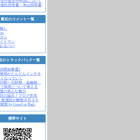
党交付金交付申請について
馬場氏回答書・米山回答書
最近のコメント一覧
名無し
how
ヒガシ
エイトマン
かおるパパ
近のトラックバック一覧
新潟県知事選2
郵便局がどんどんインチキ
さくなっていく
中川昭一元財務・金融相、
宅で急死について考える
名護の色んな魅力
今日の論点！ブログ意見
 衆議院が解散８月３０
票 by Good↑or Bad↓
携帯サイト