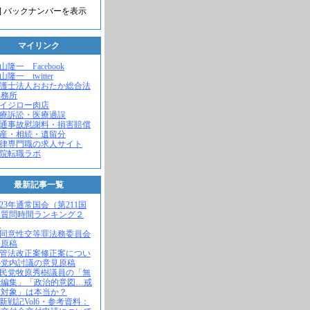
] バックナンバーを表示
マイリンク
米山隆一 Facebook
山隆一 twitter
弁護士法人おおたか総合法
事務所
セイジロー肉店
医療訴訟・医療過誤
交通事故慰謝料・損害賠償
遺産・相続・遺留分
法律専門職の求人サイト
病院転職ラボ
最新記事一覧
2023年通常国会（第211国
）質問時間ランキング２
！
不同意性交等罪法務委員会
弁原稿
入管法改正案修正案につい
の党内討議の意見原稿
自民党牧原秀樹議員の「無
で編集」「政治的意図…戒
求対象」は本当か？
維新戦記Vol6・参考資料：