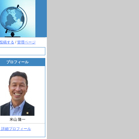
投稿する
/
管理ページ
プロフィール
米山 隆一
> 詳細プロフィール