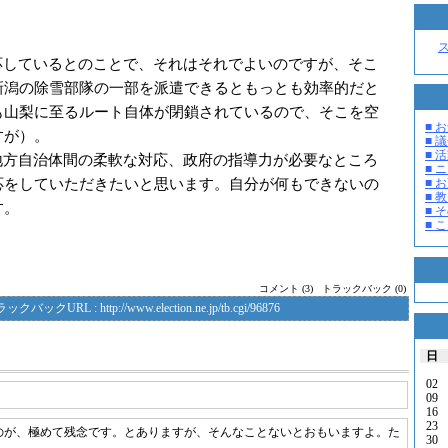
応しているとのことで、それはそれでよいのですが、そこ
新潟の除雪部隊の一部を派遣できるともっとも効率的だと
も山梨に至るルート自体が閉鎖されているので、そこを空
■ お
すが）。
■ 議
■ 活
方自治体間の柔軟な対応、政府の指導力が必要なところ
■ 
応をしていただきたいと思います。自分が何もできないの
■ 
■ 教
す。
■ そ
■ 
コメント (3)
トラックバック (0)
ラックバックURL :
http://www.election.ne.jp/tb.cgi/96876
日
02
09
16
23
のが、極めて残念です。とありますが、そんなことないとおもいますよ。た
30