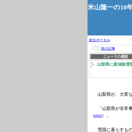
米山隆一の10
総合ポータル
前の記事
ニュースの感想
山梨県に新潟除雪
山梨県が、大変
「山梨県が非常
html
）」
雪国に暮らすも