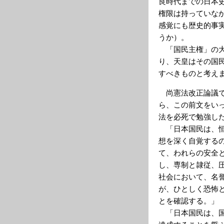
良時代までの日本
権限は持っていなかっ
感覚にも歴史的事
うか）。
「国民主権」の大
り、天皇はその国
すべきものと考え
尚憲法改正論議で
ら、この前文をい
法を必死で勉強し
「日本国民は、恒
想を深く自覚する
て、われらの安全
し、専制と隷従、
社会において、名
が、ひとしく恐怖
とを確認する。」
「日本国民は、国