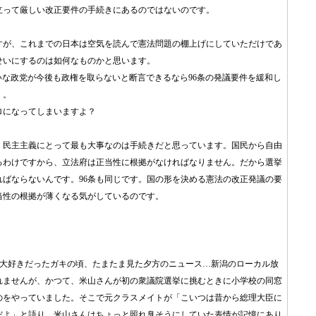
立って厳しい改正要件の手続きにあるのではないのです。
すが、これまでの日本は空気を読んで憲法問題の棚上げにしていただけであ
のせいにするのは如何なものかと思います。
いな政党が今後も政権を取らないと断言できるなら96条の発議要件を緩和し
。。
ロになってしまいますよ？
、民主主義にとって最も大事なのは手続きだと思っています。国民から自由
るわけですから、立法府は正当性に根拠がなければなりません。だから選挙
ればならないんです。96条も同じです。国の形を決める憲法の改正発議の要
当性の根拠が薄くなる気がしているのです。
が大好きだったガキの頃、たまたま見た夕方のニュース…新潟のローカル放
れませんが、かつて、米山さんが初の衆議院選挙に挑むときに小学校の同窓
のをやっていました。そこで元クラスメイトが「こいつは昔から総理大臣に
だよ」と語り、米山さんはちょっと照れ臭そうにしていた表情が記憶にあり