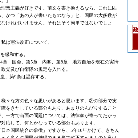
ふ。」
理想主義が好きです。前文を書き換えるなら、これに匹
る、かつ「あの人が書いたものなら」と、国民の大多数が
ばなければいけません。それはそう簡単ではないでしょ
私は憲法改正について、
項を緩和する。
第4章 国会、第5章 内閣、第8章 地方自治を現在の実情
、政党及び自衛隊の規定を入れる。
天皇、第9条は温存する。
。
様々な方の色々な思いがあると思います。②の部分で実
支障をきたしている部分もあり、あまりのんびりすること
が、一方で当面の問題については、法律家が寄ってたかっ
で対応して、何とかなっている部分もあります。
日本国民統合の象徴」ですから、5年10年かけて、きちん
るべく多くの国民が納得できる形で改正すべきものと私は