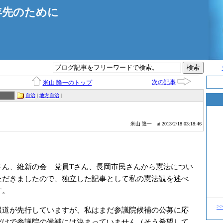
年先のために
次の記事
米山 隆一のトップ
自治
|
地方自治
|
米山 隆一
at 2013/2/18 03:18:46
ん、維新の会 党員Tさん、長岡市民さんから憲法につい
ただきましたので、独立した記事として私の憲法観を述べ
す。
>
道が先行していますが、私はまだ参議院候補の公募に応
だけで参議院の候補には決まっていません（そう希望して