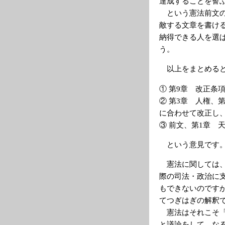
達成することを誓
という憲法前文の
敵する文章を書け
納得できる人を選
う。
以上をまとめると
① 第9章 改正条
② 第3章 人権、
に合わせて改正し
③ 前文、第1章 
という意見です
憲法に関しては、
際の司法・政治に
もできないのです
てつぎはぎの解釈
憲法はそれこそ「
と議論をして、な