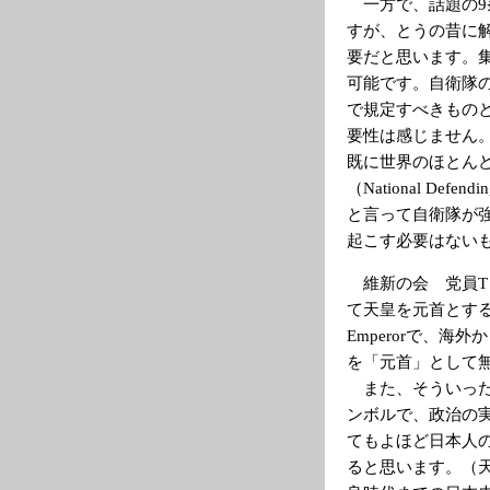
一方で、話題の9
すが、とうの昔に
要だと思います。
可能です。自衛隊
で規定すべきもの
要性は感じません。自衛
既に世界のほとん
（National De
と言って自衛隊が
起こす必要はない
維新の会 党員T
て天皇を元首とする
Emperorで、
を「元首」として
また、そういった
ンボルで、政治の
てもよほど日本人
ると思います。（