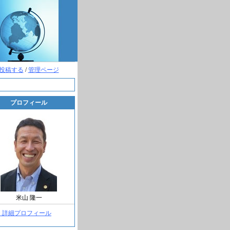
投稿する
/
管理ページ
プロフィール
米山 隆一
> 詳細プロフィール