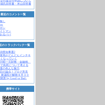
党交付金交付申請について
馬場氏回答書・米山回答書
最近のコメント一覧
名無し
how
ヒガシ
エイトマン
かおるパパ
近のトラックバック一覧
新潟県知事選2
郵便局がどんどんインチキ
さくなっていく
中川昭一元財務・金融相、
宅で急死について考える
名護の色んな魅力
今日の論点！ブログ意見
 衆議院が解散８月３０
票 by Good↑or Bad↓
携帯サイト