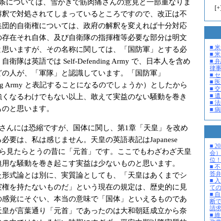
条については、雪かきで筋肉痛さんの意見と一部重なりま
[
+
解釈で対処されてしまっているところですので、改正は不
集団的自衛権については、政府の解釈を変えれば十分対応
の存在それ自体、及び自衛隊の指揮権等必要な部分は明文
■ 
と思いますが、その名称に関しては、「国防軍」とする必
■ 米
隊は英語では Self-Defending Army で、日本人を含め
■ 
律
どの人が、「軍隊」と認識しています。「国防軍」
■ 
■ 
fending Army と表記することになるのでしょうか）としたから
■ 
■ 
強くなるわけでもない以上、敢えて実益のない騒動を巻き
■ 
ものと思います。
■ 
さんには恐縮ですが、国体に関し、第1章「天皇」を改め
必要は、私は感じません。天皇の英語表記はJapanese
■ 
海外から見たらとうの昔に「元首」です。ここでもわざわざ天皇
会
位
無用な騒動を巻き起こす実益は少ないものと思います。
■ 
答
形式論とは別に、実質論としても、「天皇はあくまでシ
■ 
実権を持たないものだ」という現在の規定は、歴史的に見
て
■ 
の感覚にそぐい、本当の意味で「国体」といえるものであ
断
請
天皇が言葉通り「元首」であったのは大和朝廷成立から奈
■ 