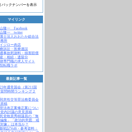
] バックナンバーを表示
マイリンク
米山隆一 Facebook
山隆一 twitter
弁護士法人おおたか総合法
事務所
セイジロー肉店
医療訴訟・医療過誤
交通事故慰謝料・損害賠償
遺産・相続・遺留分
法律専門職の求人サイト
病院転職ラボ
最新記事一覧
2023年通常国会（第211国
）質問時間ランキング２
！
不同意性交等罪法務委員会
弁原稿
入管法改正案修正案につい
の党内討議の意見原稿
自民党牧原秀樹議員の「無
で編集」「政治的意図…戒
求対象」は本当か？
維新戦記Vol6・参考資料：