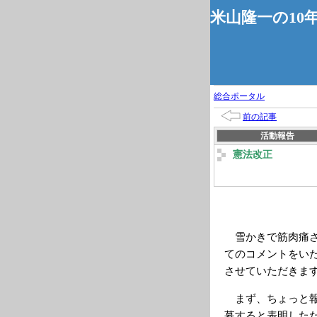
米山隆一の10
総合ポータル
前の記事
活動報告
憲法改正
雪かきで筋肉痛さ
てのコメントをい
させていただきま
まず、ちょっと報
募すると表明した