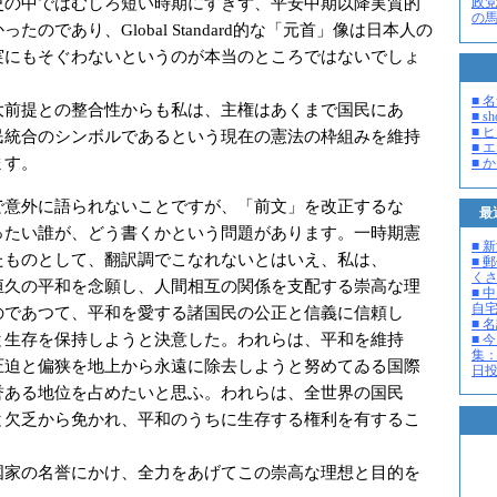
史の中ではむしろ短い時期にすぎず、平安中期以降実質的
政
の
たのであり、Global Standard的な「元首」像は日本人の
実にもそぐわないというのが本当のところではないでしょ
■ 
前提との整合性からも私は、主権はあくまで国民にあ
■ s
■ 
民統合のシンボルであるという現在の憲法の枠組みを維持
■ 
ます。
■ 
意外に語られないことですが、「前文」を改正するな
最
ったい誰が、どう書くかという問題があります。一時期憲
■ 
たものとして、翻訳調でこなれないとはいえ、私は、
■ 
く
久の平和を念願し、人間相互の関係を支配する崇高な理
■ 
自
のであつて、平和を愛する諸国民の公正と信義に信頼し
■ 
と生存を保持しようと決意した。われらは、平和を維持
■ 
集：
圧迫と偏狭を地上から永遠に除去しようと努めてゐる国際
日投開
誉ある地位を占めたいと思ふ。われらは、全世界の国民
と欠乏から免かれ、平和のうちに生存する権利を有するこ
家の名誉にかけ、全力をあげてこの崇高な理想と目的を