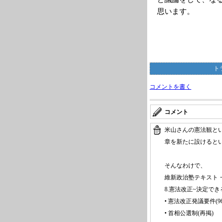
思います。
ト
コメントを書く
コメント
米山さんの憲法観と
章を新たに設けると
そんなわけで、
維新政治塾テキスト・
8.憲法改正~決定で
• 憲法改正発議要件(9
• 首相公選制(再掲)