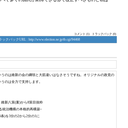
コメント (1)
トラックバック (0)
ラックバックURL :
http://www.election.ne.jp/tb.cgi/94468
いうのは維新の会の綱領と大筋違いはなさそうですね。オリジナルの政党の
いうのは全力で支持します。
維新八策(案)から8策目抜粋
きる統治機構の本格的再構築~
6条)を3分の2から2分の1に