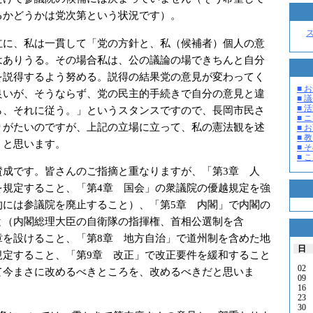
るかどうかは党次第という状況です）。
に、私は一貫して「党の方針と、私（候補者）個人の意
はありうる。その場合私は、公の議論の場できちんと自分
を説得するよう努める。説得の結果党の意見が変わってく
■ お
良いが、そうならず、党の民主的手続きで自分の意見と違
■ 議
■ 活
ら、それに従う。」というスタンスですので、長岡市民さ
■ 
りがたいのですが、上記の立場に立って、私の憲法観を述
■ 
■ 教
うと思います。
■ そ
■ 
成です。皆さんのご指摘と重なりますが、「第3章 人
を規定すること、「第4章 国会」の衆議院の優越規定を強
的には参議院を廃止すること）、「第5章 内閣」で内閣の
と（内閣総理大臣の自衛隊の指揮権、首相公選制を含
章を設けること、「第8章 地方自治」で道州制を含めた地
日
規定すること、「第9章 改正」で改正要件を緩和すること
02
て今まさに改めるべきところを、改めるべきだと思いま
09
16
23
30