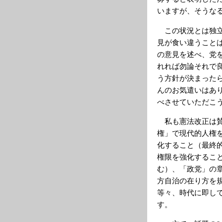
いますが、そうな
この状況とは独立
見が食い違うこと
の意見を述べ、党
れれば勿論それで
う方針が決まった
んのお気遣いはあ
べさせていただこ
私も憲法改正は賛
権」で現代的人権
化すること（最終
権限を強化するこ
む）、「政党」の
方自治の在り方を
等々、時代に即し
す。