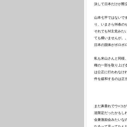
決して日本だけが際
山本七平ではないで
り、いまさら96条
それでもM主党みた
ても構いませんが。
日本の国体がボロボ
私も米山さんと同様
権の一部を取り上げ
は公正に行われなけ
件を緩和するのは正
まだ鼻垂れでウ○コ
送限定だったかもし
会兼激励会みたいな
なるって言ってたん