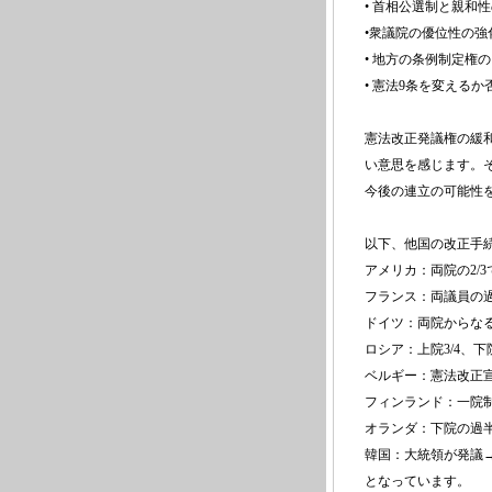
• 首相公選制と親和
•衆議院の優位性の強化
• 地方の条例制定権の
• 憲法9条を変える
憲法改正発議権の緩
い意思を感じます。
今後の連立の可能性
以下、他国の改正手
アメリカ：両院の2/
フランス：両議員の過
ドイツ：両院からなる
ロシア：上院3/4、下
ベルギー：憲法改正宣
フィンランド：一院制
オランダ：下院の過半
韓国：大統領が発議→
となっています。