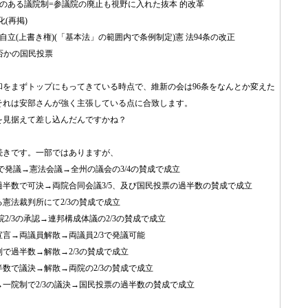
性のある議院制=参議院の廃止も視野に入れた抜本 的改革
(再掲)
自立(上書き権)(「基本法」の範囲内で条例制定)憲 法94条の改正
か否かの国民投票
和をまずトップにもってきている時点で、維新の会は96条をなんとか変えた
それは安部さんが強く主張している点に合致します。
を見据えて差し込んだんですかね？
続きです。一部ではありますが、
3で発議→憲法会議→全州の議会の3/4の賛成で成立
半数で可決→両院合同会議3/5、及び国民投票の過半数の賛成で成立
憲法裁判所にて2/3の賛成で成立
院2/3の承認→連邦構成体議の2/3の賛成で成立
言→両議員解散→両議員2/3で発議可能
で過半数→解散→2/3の賛成で成立
数で議決→解散→両院の2/3の賛成で成立
一院制で2/3の議決→国民投票の過半数の賛成で成立