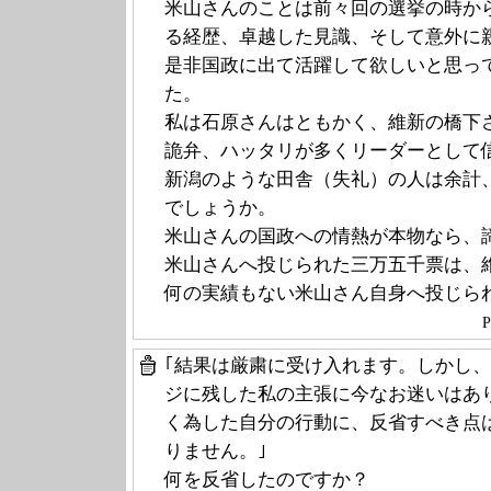
米山さんのことは前々回の選挙の時か
る経歴、卓越した見識、そして意外に
是非国政に出て活躍して欲しいと思っ
た。
私は石原さんはともかく、維新の橋下
詭弁、ハッタリが多くリーダーとして
新潟のような田舎（失礼）の人は余計
でしょうか。
米山さんの国政への情熱が本物なら、
米山さんへ投じられた三万五千票は、
何の実績もない米山さん自身へ投じら
P
｢結果は厳粛に受け入れます。しかし
ジに残した私の主張に今なお迷いはあ
く為した自分の行動に、反省すべき点
りません。｣
何を反省したのですか？